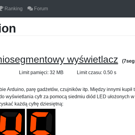
Ranking
Forum
ion
miosegmentowy wyświetlacz
(7se
Limit pamięci: 32 MB
Limit czasu: 0.50 s
obie Arduino, parę gadżetów, czujników itp. Między innymi kupił
o wyświetlania cyfr za pomocą siedmiu diód LED ułożonych w k
skać każdą cyfrę dziesiętną: