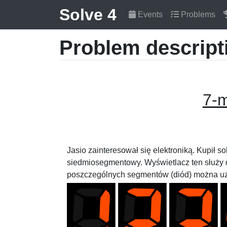
Solve 4
Events
Problems
Problem descript
7-
Jasio zainteresował się elektroniką. Kupił s
siedmiosegmentowy. Wyświetlacz ten służy d
poszczególnych segmentów (diód) można uzy