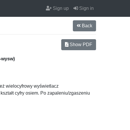
Sign up
Sign in
Back
Show PDF
g-wysw)
 też wielocyfrowy wyświetlacz
ształt cyfry osiem. Po zapaleniu/zgaszeniu