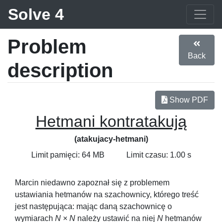
Solve 4
Problem
Back
description
Show PDF
Hetmani kontratakują
(atakujacy-hetmani)
Limit pamięci: 64 MB
Limit czasu: 1.00 s
Marcin niedawno zapoznał się z problemem
ustawiania hetmanów na szachownicy, którego treść
jest następująca: mając daną szachownicę o
wymiarach
N
×
N
należy ustawić na niej
N
hetmanów