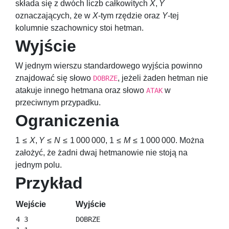
składa się z dwóch liczb całkowitych
X
,
Y
oznaczających, że w
X
-tym rzędzie oraz
Y
-tej
kolumnie szachownicy stoi hetman.
Wyjście
W jednym wierszu standardowego wyjścia powinno
znajdować się słowo
, jeżeli żaden hetman nie
DOBRZE
atakuje innego hetmana oraz słowo
w
ATAK
przeciwnym przypadku.
Ograniczenia
1 ≤
X
,
Y
≤
N
≤ 1 000 000
,
1 ≤
M
≤ 1 000 000
. Można
założyć, że żadni dwaj hetmanowie nie stoją na
jednym polu.
Przykład
Wejście
Wyjście
4 3
