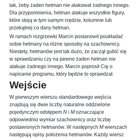
tak, żeby żaden hetman nie atakował żadnego innego.
Dla przypomnienia, hetman atakuje wszystkie figury,
które stoją w tym samym rzędzie, kolumnie lub
przekątnej co dany hetman.
W ramach rozgrzewki Marcin postanowił poukładać
sobie hetmany na różne sposoby na szachownicy.
Niestety, hetmanów jest tak dużo, że zaczął gubić się
w sprawdzaniu czy na pewno żaden hetman nie
atakuje żadnego innego. Marcin poprosił Cię o
napisanie programu, który będzie to sprawdzał.
Wejście
W pierwszym wierszu standardowego wejścia
znajdują się dwie liczby naturalne oddzielone
pojedynczym odstępem
N
i
M
oznaczające
odpowiednio wymiar szachownicy oraz liczbę
postawionych hetmanów. W następnych
M
wierszach
następują opisy położenia hetmanów. Każdy wiersz