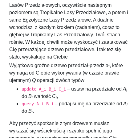
Lasów Przedziałowych, oczywiście następnym
poziomem są Tropikalne Lasy Przedziałowe, a potem i
same Egzotyczne Lasy Przedziałowe. Aktualnie
wchodzisz, z każdym krokiem (zadaniem), coraz to
głębiej w Tropikalny Las Przedziałowy. Twój strach
rośnie. W każdej chwili może wyskoczyć i zaatakować
Cię przerażające drzewo przedziałowe. I tak też się
stało, wyskakuje na Ciebie
Wyjątkowo groźne drzewo przedział-przedział, które
wymaga od Ciebie wykonywania (w czasie prawie
ujemnym)
Q
operacji dwóch typów:
– ustaw na przedziale od
A
update A_i B_i C_i
i
do
B
wartość
C
,
i
i
– podaj sumę na przedziale od
A
query A_i B_i
i
do
B
.
i
Aby przeżyć spotkanie z tym drzewem musisz
wykazać się wściekłością i szybko spełnić jego