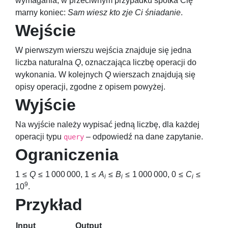
wymagania, w przeciwnym przypadku spotka Cię
marny koniec:
Sam wiesz kto zje Ci śniadanie
.
Wejście
W pierwszym wierszu wejścia znajduje się jedna
liczba naturalna
Q
, oznaczająca liczbę operacji do
wykonania. W kolejnych
Q
wierszach znajdują się
opisy operacji, zgodne z opisem powyżej.
Wyjście
Na wyjście należy wypisać jedną liczbę, dla każdej
operacji typu
– odpowiedź na dane zapytanie.
query
Ograniczenia
1 ≤
Q
≤ 1 000 000
,
1 ≤
A
≤
B
≤ 1 000 000
,
0 ≤
C
≤
i
i
i
9
10
.
Przykład
Input
Output