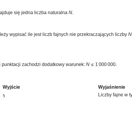
jduje się jedna liczba naturalna
N
.
ży wypisać ile jest liczb fajnych nie przekraczających liczby
N
 punktacji zachodzi dodatkowy warunek:
N
≤ 1 000 000
.
Wyjście
Wyjaśnienie
Liczby fajne w t