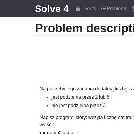
Solve 4
Events
Problems
Problem descript
Na potrzeby tego zadania dodatnią liczbę ca
jest podzielna przez
2
lub
5
,
nie jest podzielna przez
3
.
Napisz program, który: wczyta liczbę natura
wyjście.