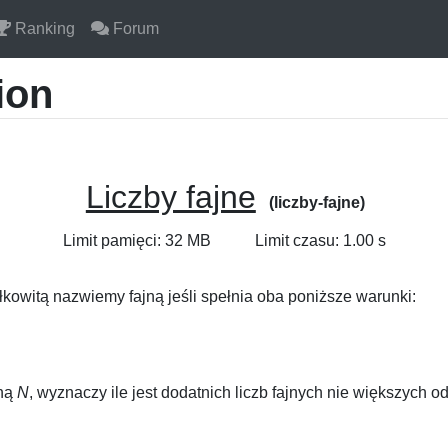
Ranking
Forum
ion
Liczby fajne
(liczby-fajne)
Limit pamięci: 32 MB
Limit czasu: 1.00 s
łkowitą nazwiemy fajną jeśli spełnia oba poniższe warunki:
lną
N
, wyznaczy ile jest dodatnich liczb fajnych nie większych o