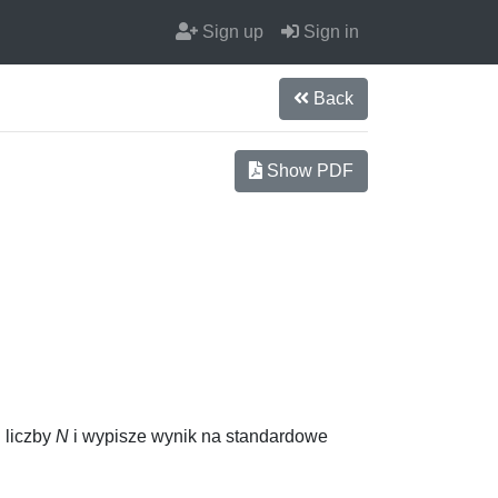
Sign up
Sign in
Back
Show PDF
d liczby
N
i wypisze wynik na standardowe