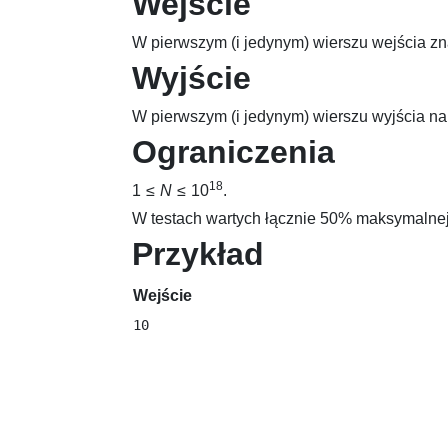
Wejście
W pierwszym (i jedynym) wierszu wejścia zna
Wyjście
W pierwszym (i jedynym) wierszu wyjścia nale
Ograniczenia
18
1 ≤
N
≤ 10
.
W testach wartych łącznie 50% maksymalnej
Przykład
Wejście