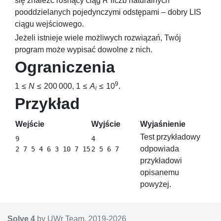
się znaleźć rosnący ciąg
R
liczb naturalnych
pooddzielanych pojedynczymi odstępami – dobry LIS
ciągu wejściowego.
Jeżeli istnieje wiele możliwych rozwiązań, Twój
program może wypisać dowolne z nich.
Ograniczenia
9
1 ≤
N
≤ 200 000
,
1 ≤
A
≤ 10
.
i
Przykład
Wejście
Wyjście
Wyjaśnienie
Test przykładowy
9

4

odpowiada
przykładowi
opisanemu
powyżej.
Solve 4
by UWr Team, 2019-
2026