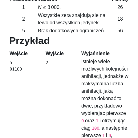
1
N
≤ 3 000
.
26
Wszystkie zera znajdują się na
2
18
lewo od wszystkich jedynek.
5
Brak dodatkowych ograniczeń.
56
Przykład
Wejście
Wyjście
Wyjaśnienie
Istnieje wiele
5

możliwych kolejności
anihilacji, jednakże w
maksymalna liczba
anihilacji, jaką
można dokonać to
dwie, przykładowo
wybierając pierwsze
oraz
i otrzymując
0
1
ciąg
, a następnie
100
pierwsze
i
,
1
0