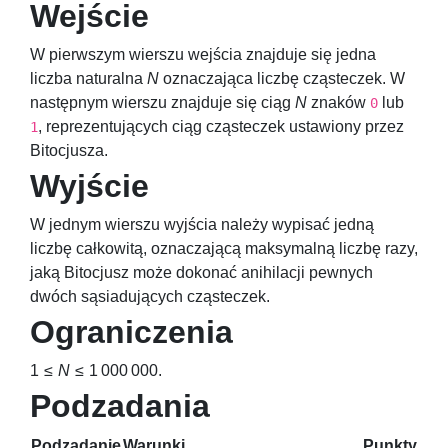
Wejście
W pierwszym wierszu wejścia znajduje się jedna
liczba naturalna
N
oznaczająca liczbę cząsteczek. W
następnym wierszu znajduje się ciąg
N
znaków
lub
0
, reprezentujących ciąg cząsteczek ustawiony przez
1
Bitocjusza.
Wyjście
W jednym wierszu wyjścia należy wypisać jedną
liczbę całkowitą, oznaczającą maksymalną liczbę razy,
jaką Bitocjusz może dokonać anihilacji pewnych
dwóch sąsiadujących cząsteczek.
Ograniczenia
1 ≤
N
≤ 1 000 000
.
Podzadania
Podzadanie
Warunki
Punkty