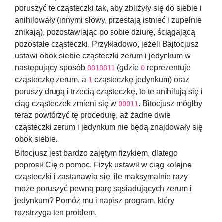
poruszyć te cząsteczki tak, aby zbliżyły się do siebie i
anihilowały (innymi słowy, przestają istnieć i zupełnie
znikają), pozostawiając po sobie dziurę, ściągającą
pozostałe cząsteczki. Przykładowo, jeżeli Bajtocjusz
ustawi obok siebie cząsteczki zerum i jedynkum w
następujący sposób
(gdzie
reprezentuje
0010011
0
cząsteczkę zerum, a
cząsteczkę jedynkum) oraz
1
poruszy drugą i trzecią cząsteczkę, to te anihilują się i
ciąg cząsteczek zmieni się w
. Bitocjusz mógłby
00011
teraz powtórzyć tę procedurę, aż żadne dwie
cząsteczki zerum i jedynkum nie będą znajdowały się
obok siebie.
Bitocjusz jest bardzo zajętym fizykiem, dlatego
poprosił Cię o pomoc. Fizyk ustawił w ciąg kolejne
cząsteczki i zastanawia się, ile maksymalnie razy
może poruszyć pewną parę sąsiadujących zerum i
jedynkum? Pomóż mu i napisz program, który
rozstrzyga ten problem.