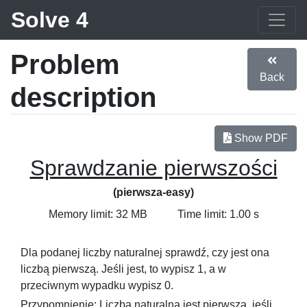
Solve 4
Problem
Back
description
Show PDF
Sprawdzanie pierwszości
(pierwsza-easy)
Memory limit: 32 MB
Time limit: 1.00 s
Dla podanej liczby naturalnej sprawdź, czy jest ona
liczbą pierwszą. Jeśli jest, to wypisz
1
, a w
przeciwnym wypadku wypisz
0
.
Przypomnienie: Liczba naturalna jest pierwsza, jeśli