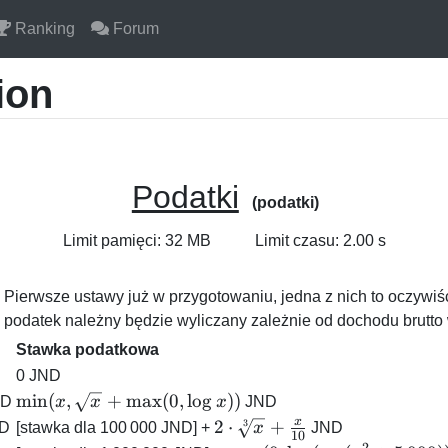
Ranking
Forum
ion
Podatki
(podatki)
Limit pamięci: 32 MB
Limit czasu: 2.00 s
 Pierwsze ustawy już w przygotowaniu, jedna z nich to oczywi
e podatek należny będzie wyliczany zależnie od dochodu brutto
Stawka podatkowa
0
JND
\min(x,
m
i
n
(
,
+
m
a
x
(
0
,
l
o
g
))
D
x
x
x
JND
\sqrt{x}
x
2 \cdot
2
⋅
+
3
D
[stawka dla
100 000
JND] +
x
JND
10
+
2