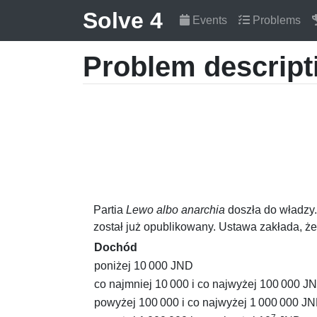
Solve 4
Events
Problems
Problem descript
Partia
Lewo albo anarchia
doszła do władzy.
został już opublikowany. Ustawa zakłada, ż
Dochód
poniżej
10 000
JND
co najmniej
10 000
i co najwyżej
100 000
JN
powyżej
100 000
i co najwyżej
1 000 000
JN