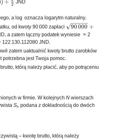
))
+
JND
2
ego, a
log
oznacza logarytm naturalny.
\sqrt{90\,000}
90
000
+
atku, od kwoty
90 000
zapłaci
+
D, a zatem łączny podatek wyniesie
≈ 2
\log{90\,000}
≈ 122 130.112080
JND.
\approx
owił zatem uaktualnić kwoty brutto zarobków
311.407565
t potrzebna jest Twoja pomoc.
utto, którą należy płacić, aby po potrąceniu
nionych w firmie. W kolejnych
N
wierszach
ywista
S
, podana z dokładnością do dwóch
i
zywistą – kwotę brutto, którą należy