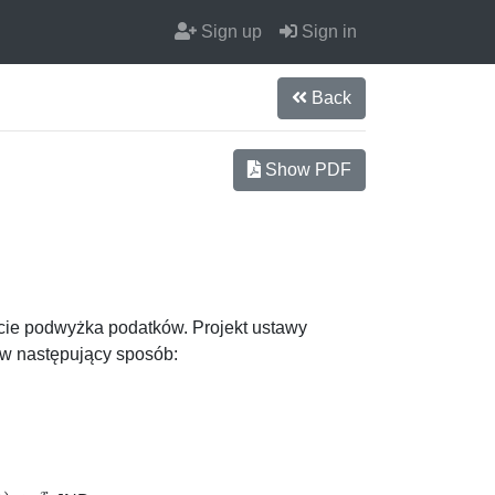
Sign up
Sign in
Back
Show PDF
ście podwyżka podatków. Projekt ustawy
 w następujący sposób:
x