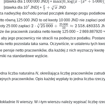
\sqrt[3]
\max(0,
m
a
x
(
0
,
l
o
g
(
⋅
(
+
5
000
)
[stawka dla
1 000 000
JND] +
x
x
\max(0,
{x} +
\log(x
x
7
\frac{x}
+
4
[stawka dla
10
JND] +
x
JND
7
\log{x}))
\frac{x}
\cdot
{7} +
a nadwyżkę dochodu ponad początek danego progu podatkow
{10}
(x^2 +
\sqrt[4]
utto równą
125 000
JND to od kwoty
10 000
JND nie zapłaci pod
5\,000)))
{x}
25
000
2 \cdot
3
2
⋅
25
000
+
≈
2
558.480355
woty
25 000
zapłaci
JN
+
10
\sqrt[3]
że ów pracownik zarabia netto kwotę
125 000 − 2 869.887920 
\frac{x}
{25\,000} +
, aby jego pracownicy nie stracili na podwyżce podatku. Postan
{2}
\frac{25\,000}
a netto pozostała taka sama. Oczywiście, w ustaleniu tych kwo
{10} \approx
 pensje netto pracowników, dla każdej z nich wyznaczy kwotę br
2\,558.480355
yniki na standardowe wyjście.
edna liczba naturalna
N
, określająca liczbę pracowników zatrud
olejnych pracowników. Opis każdej wypłaty to jedna liczba rzecz
dokładnie
N
wierszy. W
i
-tym wierszu należy wypisać liczbę rzec