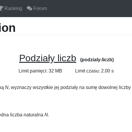
Ranking
Forum
ion
Podziały liczb
(podzialy-liczb)
Limit pamięci: 32 MB
Limit czasu: 2.00 s
lną
N
, wyznaczy wszystkie jej podziały na sumę dowolnej liczby
edna liczba naturalna
N
.