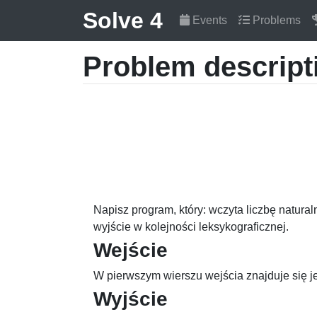
Solve 4
Events
Problems
Problem descript
Napisz program, który: wczyta liczbę natura
wyjście w kolejności leksykograficznej.
Wejście
W pierwszym wierszu wejścia znajduje się j
Wyjście