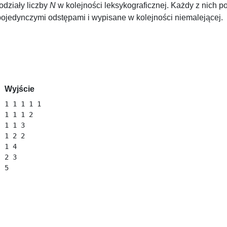
odziały liczby
N
w kolejności leksykograficznej. Każdy z nich 
ojedynczymi odstępami i wypisane w kolejności niemalejącej.
Wyjście
1 1 1 1 1 

1 1 1 2 

1 1 3 

1 2 2 

1 4 

2 3 
