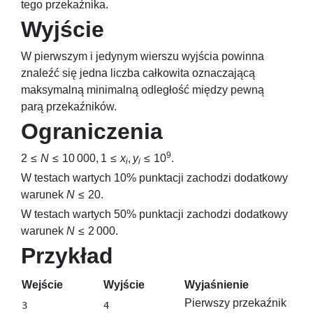
tego przekaźnika.
Wyjście
W pierwszym i jedynym wierszu wyjścia powinna
znaleźć się jedna liczba całkowita oznaczającą
maksymalną minimalną odległość między pewną
parą przekaźników.
Ograniczenia
9
2 ≤
N
≤ 10 000, 1 ≤
x
,
y
≤ 10
.
i
i
W testach wartych
10
% punktacji zachodzi dodatkowy
warunek
N
≤ 20
.
W testach wartych
50
% punktacji zachodzi dodatkowy
warunek
N
≤ 2 000
.
Przykład
Wejście
Wyjście
Wyjaśnienie
Pierwszy przekaźnik
3
