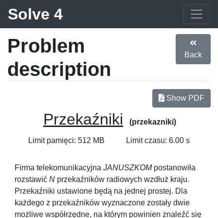
Solve 4
Problem
Back
description
Show PDF
Przekaźniki
(przekazniki)
Limit pamięci: 512 MB
Limit czasu: 6.00 s
Firma telekomunikacyjna
JANUSZKOM
postanowiła
rozstawić
N
przekaźników radiowych wzdłuż kraju.
Przekaźniki ustawione będą na jednej prostej. Dla
każdego z przekaźników wyznaczone zostały dwie
możliwe współrzędne, na którym powinien znaleźć się