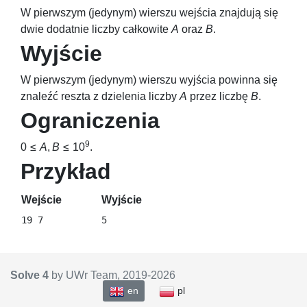
W pierwszym (jedynym) wierszu wejścia znajdują się
dwie dodatnie liczby całkowite
A
oraz
B
.
Wyjście
W pierwszym (jedynym) wierszu wyjścia powinna się
znaleźć reszta z dzielenia liczby
A
przez liczbę
B
.
Ograniczenia
9
0 ≤
A
,
B
≤ 10
.
Przykład
Wejście
Wyjście
Solve 4
by UWr Team, 2019-
2026
en
pl