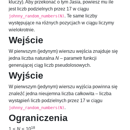
kluczy). Aby przekonać o tym Jasia, powiesz mu ile
jest liczb podzielnych przez
17
w ciągu
. Te same liczby
johnny_random_numbers(N)
występujące na różnych pozycjach w ciągu liczymy
wielokrotnie.
Wejście
W pierwszym (jedynym) wierszu wejścia znajduje się
jedna liczba naturalna
N
– parametr funkcji
generującej ciąg liczb pseudolosowych.
Wyjście
W pierwszym (jedynym) wierszu wyjścia powinna się
znaleźć jedna nieujemna liczba całkowita – liczba
wystąpień liczb podzielnych przez
17
w ciągu
.
johnny_random_numbers(N)
Ograniczenia
18
1 ≤
N
≤ 10
.