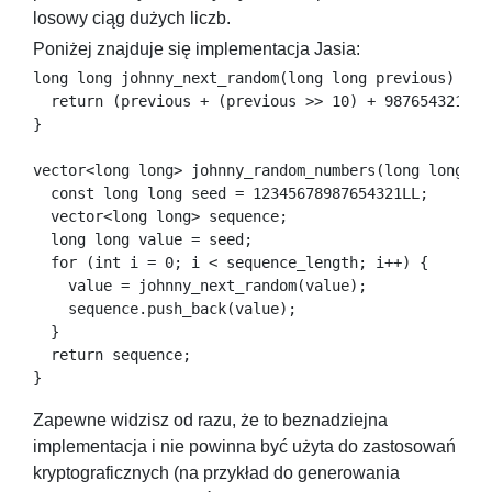
losowy ciąg dużych liczb.
Poniżej znajduje się implementacja Jasia:
long long johnny_next_random(long long previous) {

  return (previous + (previous >> 10) + 9876543210LL)
}

vector<long long> johnny_random_numbers(long long seq
  const long long seed = 12345678987654321LL;

  vector<long long> sequence;

  long long value = seed;

  for (int i = 0; i < sequence_length; i++) {

    value = johnny_next_random(value);

    sequence.push_back(value);

  }

  return sequence;

}
Zapewne widzisz od razu, że to beznadziejna
implementacja i nie powinna być użyta do zastosowań
kryptograficznych (na przykład do generowania