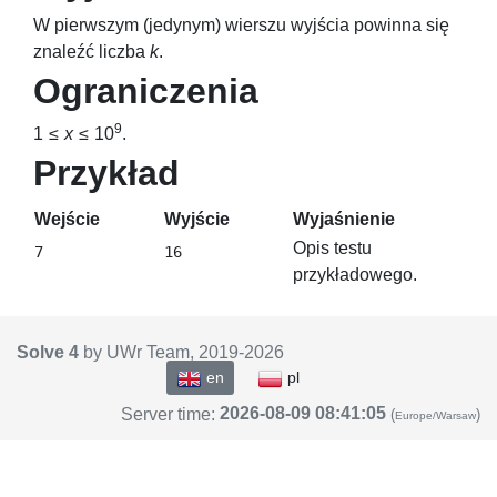
W pierwszym (jedynym) wierszu wyjścia powinna się
znaleźć liczba
k
.
Ograniczenia
9
1 ≤
x
≤ 10
.
Przykład
Wejście
Wyjście
Wyjaśnienie
Opis testu
przykładowego.
Solve 4
by UWr Team, 2019-
2026
en
pl
2026-08-09 08:41:05
Server time:
(
)
Europe/Warsaw