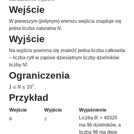
Wejście
W pierwszym (jedynym) wierszu wejścia znajduje się
jedna liczba naturalna
N
.
Wyjście
Na wyjściu powinna się znaleźć jedna liczba całkowita
– liczba cyfr w zapisie dziesiętnym liczby dzielników
liczby
N
!
.
Ograniczenia
7
1 ≤
N
≤ 10
.
Przykład
Wejście
Wyjście
Wyjaśnienie
Liczba
8! = 40320
ma
96
dzielników, a
liczba
96
ma dwie