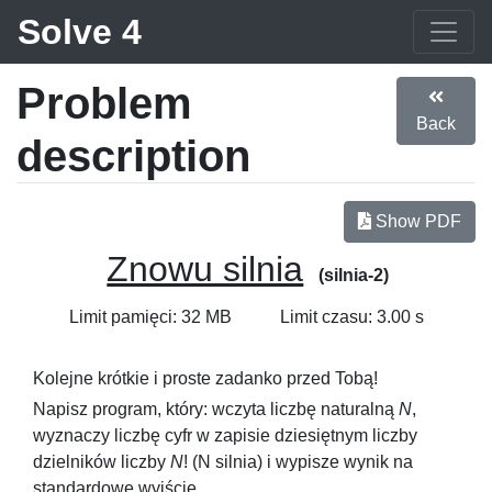
Solve 4
Problem
Back
description
Show PDF
Znowu silnia
(silnia-2)
Limit pamięci: 32 MB
Limit czasu: 3.00 s
Kolejne krótkie i proste zadanko przed Tobą!
Napisz program, który: wczyta liczbę naturalną
N
,
wyznaczy liczbę cyfr w zapisie dziesiętnym liczby
dzielników liczby
N
!
(N silnia) i wypisze wynik na
standardowe wyjście.