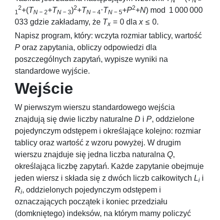
N
N
−
2
2
2
+(
T
+
T
)
+
T
⋅
T
+
P
+
N
) mod 1 000 000
1
N
− 2
N
− 3
N
− 4
N
− 5
033
gdzie zakładamy, że
T
= 0
dla
x
≤ 0
.
x
Napisz program, który: wczyta rozmiar tablicy, wartość
P
oraz zapytania, obliczy odpowiedzi dla
poszczególnych zapytań, wypisze wyniki na
standardowe wyjście.
Wejście
W pierwszym wierszu standardowego wejścia
znajdują się dwie liczby naturalne
D
i
P
, oddzielone
pojedynczym odstępem i określające kolejno: rozmiar
tablicy oraz wartość z wzoru powyżej. W drugim
wierszu znajduje się jedna liczba naturalna
Q
,
określająca liczbę zapytań. Każde zapytanie obejmuje
jeden wiersz i składa się z dwóch liczb całkowitych
L
i
i
R
, oddzielonych pojedynczym odstępem i
i
oznaczających początek i koniec przedziału
(domkniętego) indeksów, na którym mamy policzyć