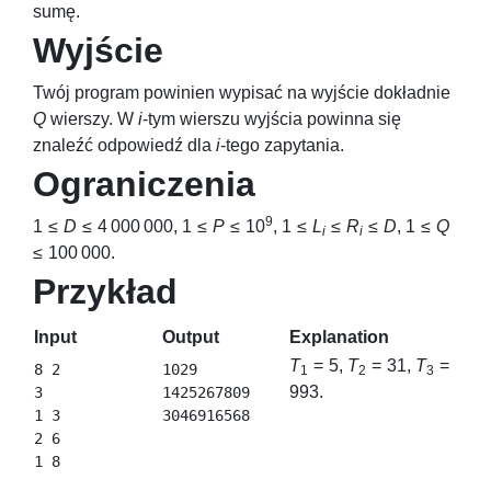
sumę.
Wyjście
Twój program powinien wypisać na wyjście dokładnie
Q
wierszy. W
i
-tym wierszu wyjścia powinna się
znaleźć odpowiedź dla
i
-tego zapytania.
Ograniczenia
9
1 ≤
D
≤ 4 000 000
,
1 ≤
P
≤ 10
,
1 ≤
L
≤
R
≤
D
,
1 ≤
Q
i
i
≤ 100 000
.
Przykład
Input
Output
Explanation
T
= 5
,
T
= 31
,
T
=
8 2

1029

1
2
3
993
.
3

1425267809

1 3

2 6
