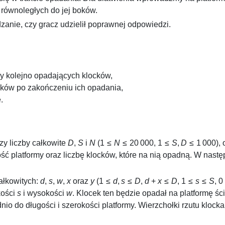
 równoległych do jej boków.
zanie, czy gracz udzielił poprawnej odpowiedzi.
y kolejno opadających klocków,
ków po zakończeniu ich opadania,
.
zy liczby całkowite
D
,
S
i
N
(
1 ≤
N
≤ 20 000
,
1 ≤
S
,
D
≤ 1 000
),
ść platformy oraz liczbę klocków, które na nią opadną. W nast
całkowitych:
d
,
s
,
w
,
x
oraz
y
(
1 ≤
d
,
s
≤
D
,
d
+
x
≤
D
,
1 ≤
s
≤
S
,
0
kości
s
i wysokości
w
. Klocek ten będzie opadał na platformę ś
o do długości i szerokości platformy. Wierzchołki rzutu klock