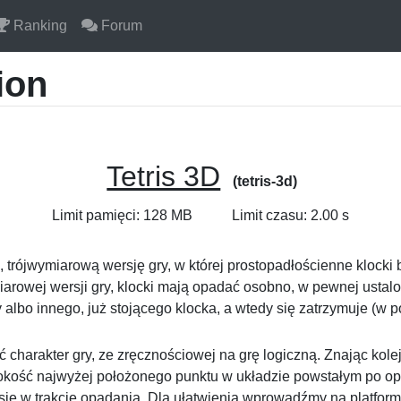
Ranking
Forum
ion
Tetris 3D
(tetris-3d)
Limit pamięci: 128 MB
Limit czasu: 2.00 s
ą, trójwymiarową wersję gry, w której prostopadłościenne klocki
rowej wersji gry, klocki mają opadać osobno, w pewnej ustalo
y albo innego, już stojącego klocka, a wtedy się zatrzymuje (w p
ć charakter gry, ze zręcznościowej na grę logiczną. Znając kol
ysokość najwyżej położonego punktu w układzie powstałym po o
 się w trakcie opadania. Dla ułatwienia wprowadźmy na platfor