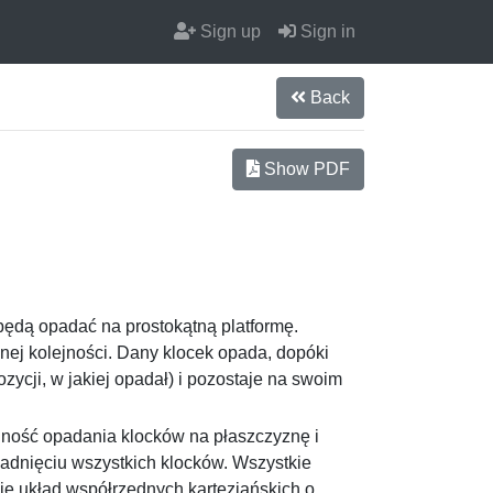
Sign up
Sign in
Back
Show PDF
 będą opadać na prostokątną platformę.
nej kolejności. Dany klocek opada, dopóki
ozycji, w jakiej opadał) i pozostaje na swoim
ejność opadania klocków na płaszczyznę i
padnięciu wszystkich klocków. Wszystkie
mie układ współrzędnych kartezjańskich o