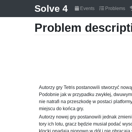
Solve 4
Events
Problems
Problem descript
Autorzy gry Tetris postanowili stworzyć now
Podobnie jak w przypadku zwykłej, dwuwymia
nie natrafi na przeszkodę w postaci platform
miejscu do końca gry.
Autorzy nowej gry postanowili jednak zmieni
tory ich lotu, gracz będzie musiał podać w
klocki opadają pionowo w dół i nie obracają