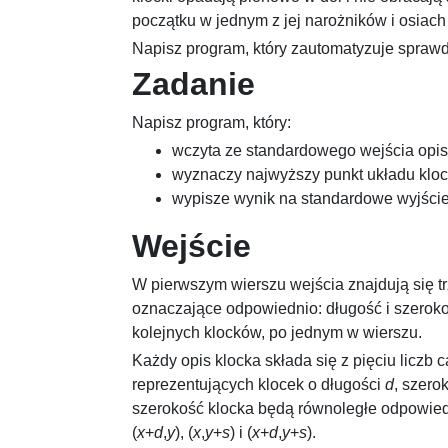
początku w jednym z jej narożników i osiach
Napisz program, który zautomatyzuje sprawd
Zadanie
Napisz program, który:
wczyta ze standardowego wejścia opis
wyznaczy najwyższy punkt układu kloc
wypisze wynik na standardowe wyjście
Wejście
W pierwszym wierszu wejścia znajdują się tr
oznaczające odpowiednio: długość i szeroko
kolejnych klocków, po jednym w wierszu.
Każdy opis klocka składa się z pięciu liczb 
reprezentujących klocek o długości
d
, szero
szerokość klocka będą równoległe odpowiedni
(
x
+
d
,
y
)
,
(
x
,
y
+
s
)
i
(
x
+
d
,
y
+
s
)
.