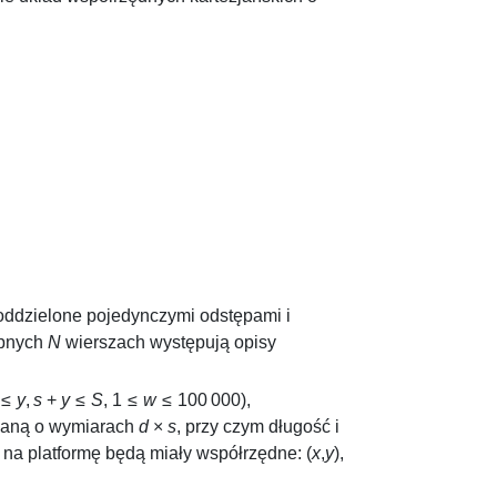
 oddzielone pojedynczymi odstępami i
ępnych
N
wierszach występują opisy
 ≤
y
,
s
+
y
≤
S
,
1 ≤
w
≤ 100 000
),
cianą o wymiarach
d
×
s
, przy czym długość i
a na platformę będą miały współrzędne:
(
x
,
y
)
,