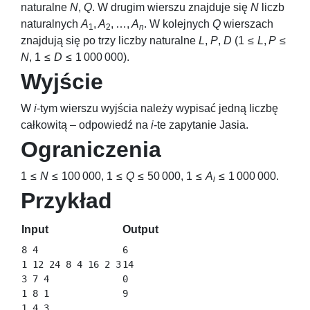
naturalne
N
,
Q
. W drugim wierszu znajduje się
N
liczb
naturalnych
A
,
A
, …,
A
. W kolejnych
Q
wierszach
1
2
n
znajdują się po trzy liczby naturalne
L
,
P
,
D
(
1 ≤
L
,
P
≤
N
,
1 ≤
D
≤ 1 000 000
).
Wyjście
W
i
-tym wierszu wyjścia należy wypisać jedną liczbę
całkowitą – odpowiedź na
i
-te zapytanie Jasia.
Ograniczenia
1 ≤
N
≤ 100 000
,
1 ≤
Q
≤ 50 000
,
1 ≤
A
≤ 1 000 000
.
i
Przykład
Input
Output
8 4

6

1 12 24 8 4 16 2 3

14

3 7 4

0

1 8 1

1 4 3
