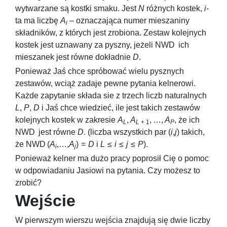
wytwarzane są kostki smaku. Jest
N
różnych kostek,
i
-
ta ma liczbę
A
– oznaczająca numer mieszaniny
i
składników, z których jest zrobiona. Zestaw kolejnych
kostek jest uznawany za pyszny, jeżeli
NWD
ich
mieszanek jest równe dokładnie
D
.
Ponieważ Jaś chce spróbować wielu pysznych
zestawów, wciąż zadaje pewne pytania kelnerowi.
Każde zapytanie składa sie z trzech liczb naturalnych
L
,
P
,
D
i Jaś chce wiedzieć, ile jest takich zestawów
kolejnych kostek w zakresie
A
,
A
, …,
A
, że ich
L
L
+ 1
P
NWD
jest równe
D
. (liczba wszystkich par
(
i
,
j
)
takich,
że
NWD (
A
,…,
A
) =
D
i
L
≤
i
≤
j
≤
P
).
i
j
Ponieważ kelner ma dużo pracy poprosił Cię o pomoc
w odpowiadaniu Jasiowi na pytania. Czy możesz to
zrobić?
Wejście
W pierwszym wierszu wejścia znajdują się dwie liczby