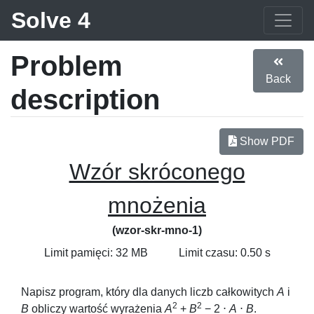
Solve 4
Problem
Back
description
Show PDF
Wzór skróconego
mnożenia
(wzor-skr-mno-1)
Limit pamięci: 32 MB
Limit czasu: 0.50 s
Napisz program, który dla danych liczb całkowitych
A
i
2
2
B
obliczy wartość wyrażenia
A
+
B
− 2 ⋅
A
⋅
B
.