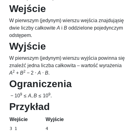
Wejście
W pierwszym (jedynym) wierszu wejścia znajdująsię
dwie liczby całkowite
A
i
B
oddzielone pojedynczym
odstępem.
Wyjście
W pierwszym (jedynym) wierszu wyjścia powinna się
znaleźć jedna liczba całkowita – wartość wyrażenia
2
2
A
+
B
− 2 ⋅
A
⋅
B
.
Ograniczenia
9
9
− 10
≤
A
,
B
≤ 10
.
Przykład
Wejście
Wyjście