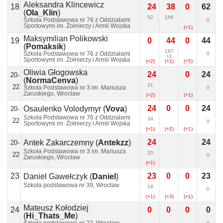
Aleksandra Klincewicz
18
24
38
0
62
(
Ola_Klin
)
52
186
Szkoła Podstawowa nr 76 z Oddziałami
0
Sportowymi im. Żołnierzy i Armii Wojska
(+1)
Polskiego, Wrocław
Maksymilian Polikowski
19
0
44
0
44
(
Pomaksik
)
197
Szkoła Podstawowa nr 76 z Oddziałami
0
+1
Sportowymi im. Żołnierzy i Armii Wojska
(+2)
(+1)
(+5)
Polskiego, Wrocław
Oliwia Głogowska
24
0
24
20-
(
NormaCenva
)
31
22
Szkoła Podstawowa nr 3 im. Mariusza
0
Zaruskiego, Wrocław
(+2)
(+1)
24
0
0
24
Osaulenko Volodymyr
(
Vova
)
20-
Szkoła Podstawowa nr 76 z Oddziałami
34
22
0
Sportowymi im. Żołnierzy i Armii Wojska
Polskiego, Wrocław
(+1)
(+2)
(+1)
24
24
Antek Zakarczemny
(
Antekzz
)
20-
Szkoła Podstawowa nr 3 im. Mariusza
20
22
0
Zaruskiego, Wrocław
(+1)
23
23
0
0
23
Daniel Gawełczyk
(
Daniel
)
Szkoła podstawowa nr 39, Wrocław
18
0
(+1)
(+3)
(+1)
Mateusz Kołodziej
24
0
0
0
0
(
Hi_Thats_Me
)
0