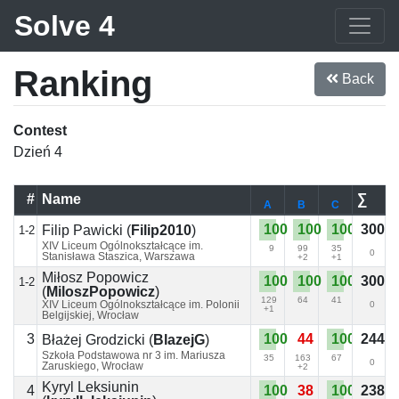
Solve 4
Ranking
Back
Contest
Dzień 4
#
Name
∑
A
B
C
100
100
100
300
Filip Pawicki
(
Filip2010
)
1-2
XIV Liceum Ogólnokształcące im.
9
99
35
0
Stanisława Staszica, Warszawa
+2
+1
Miłosz Popowicz
100
100
100
300
1-2
(
MiloszPopowicz
)
129
64
41
XIV Liceum Ogólnokształcące im. Polonii
0
+1
Belgijskiej, Wrocław
3
100
44
100
244
Błażej Grodzicki
(
BlazejG
)
Szkoła Podstawowa nr 3 im. Mariusza
35
163
67
0
Zaruskiego, Wrocław
+2
Kyryl Leksiunin
4
100
38
100
238