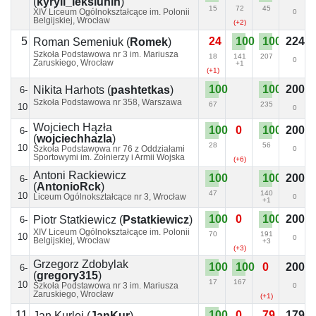
(
kyryll_leksiunin
)
15
72
45
XIV Liceum Ogólnokształcące im. Polonii
0
Belgijskiej, Wrocław
(+2)
5
24
100
100
224
Roman Semeniuk
(
Romek
)
Szkoła Podstawowa nr 3 im. Mariusza
18
141
207
0
Zaruskiego, Wrocław
+1
(+1)
100
100
200
Nikita Harhots
(
pashtetkas
)
6-
Szkoła Podstawowa nr 358, Warszawa
67
235
10
0
Wojciech Hązła
100
0
100
200
6-
(
wojciechhazla
)
28
56
10
Szkoła Podstawowa nr 76 z Oddziałami
0
Sportowymi im. Żołnierzy i Armii Wojska
(+6)
Polskiego, Wrocław
Antoni Rackiewicz
100
100
200
6-
(
AntonioRck
)
47
140
10
Liceum Ogólnokształcące nr 3, Wrocław
0
+1
100
0
100
200
Piotr Statkiewicz
(
Pstatkiewicz
)
6-
XIV Liceum Ogólnokształcące im. Polonii
70
191
10
0
Belgijskiej, Wrocław
+3
(+3)
Grzegorz Zdobylak
100
100
0
200
6-
(
gregory315
)
17
167
10
Szkoła Podstawowa nr 3 im. Mariusza
0
Zaruskiego, Wrocław
(+1)
11
100
0
79
179
Jan Kurlej
(
JanKur
)