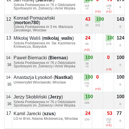
Szkoła Podstawowa nr 76 z Oddziałami
118
149
0
Sportowymi im. Żołnierzy i Armii Wojska
+2
+1
Polskiego, Wrocław
(+1)
(+1)
Konrad Pomazański
12
43
100
143
(
morton780
)
28
201
Szkoła Podstawowa nr 3 im. Mariusza
0
Zaruskiego, Wrocław
13
24
100
124
Mikołaj Waliś
(
mikolaj_walis
)
Szkoła Podstawowa im. Św. Kazimierza
35
173
0
Królewicza, Białystok
(+2)
100
0
100
Paweł Biernacki
(
Biernas
)
14-
Szkoła Podstawowa nr 76 z Oddziałami
36
16
0
Sportowymi im. Żołnierzy i Armii Wojska
+2
Polskiego, Wrocław
(+3)
100
0
100
Anastazja Łysokoń
(
Nastkal
)
14-
Uniwersytet Wrocławski, Wrocław
131
16
0
+2
(+2)
100
100
Jerzy Skobliński
(
Jerzy
)
14-
Szkoła Podstawowa nr 76 z Oddziałami
184
16
0
Sportowymi im. Żołnierzy i Armii Wojska
Polskiego, Wrocław
17
24
53
77
Kamil Jarecki
(
szus
)
LO nr III im. Adama Mickiewicza, Wrocław
150
232
0
+5
(+1)