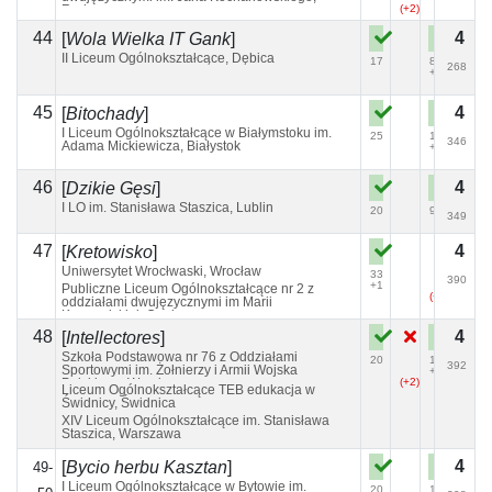
Radom
(+2)
(+1)
44
4
[
Wola Wielka IT Gank
]
II Liceum Ogólnokształcące, Dębica
17
82
268
+1
45
4
[
Bitochady
]
I Liceum Ogólnokształcące w Białymstoku im.
25
109
346
Adama Mickiewicza, Białystok
+3
46
4
[
Dzikie Gęsi
]
I LO im. Stanisława Staszica, Lublin
20
99
349
47
4
[
Kretowisko
]
Uniwersytet Wrocłwaski, Wrocław
33
390
+1
Publiczne Liceum Ogólnokształcące nr 2 z
(+5)
oddziałami dwujęzycznymi im Marii
Konopnickiej, Opole
48
4
[
Intellectores
]
Szkoła Podstawowa nr 76 z Oddziałami
20
125
392
Sportowymi im. Żołnierzy i Armii Wojska
+1
Polskiego, Wrocław
(+2)
Liceum Ogólnokształcące TEB edukacja w
Świdnicy, Świdnica
XIV Liceum Ogólnokształcące im. Stanisława
Staszica, Warszawa
4
[
Bycio herbu Kasztan
]
49-
I Liceum Ogólnokształcące w Bytowie im.
20
118