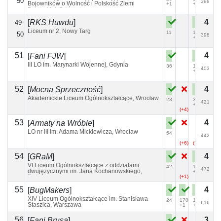
50
398
Bojowników o Wolność i Polskość Ziemi
+1
+4
Bytowskiej, Bytów
4
[
RKS Huwdu
]
49-
Liceum nr 2, Nowy Targ
11
157
50
398
+5
51
4
[
Fani FJW
]
III LO im. Marynarki Wojennej, Gdynia
36
112
403
+1
52
4
[
Mocna Sprzeczność
]
Akademickie Liceum Ogólnokształcące, Wrocław
23
31
421
+4
(+4)
53
4
[
Armaty na Wróble
]
LO nr III im. Adama Mickiewicza, Wrocław
54
442
(+6)
(+4)
54
4
[
GRaM
]
VI Liceum Ogólnokształcące z oddziałami
42
158
472
dwujęzycznymi im. Jana Kochanowskiego,
+2
Radom
(+1)
55
4
[
BugMakers
]
XIV Liceum Ogólnokształcące im. Stanisława
24
170
156
616
Staszica, Warszawa
+1
+3
56
3
[
Fani Brusa
]