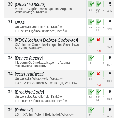
30
5
[
OILZP Fanclub
]
V Liceum Ogólnokształcące im. Augusta
14
164
39
435
Witkowskiego, Kraków
+2
+1
31
5
[
JKM
]
Uniwersytet Jagielloński, Kraków
15
175
47
445
+1
III Liceum Ogólnokształcące, Tarnów
(+1)
32
5
[
KDC(Kocham Dobrze Codować)
]
XIV Liceum Ogólnokształcące im. Stanisława
21
132
473
Staszica, Warszawa
+4
(+3)
33
5
[
Dance factory
]
II Liceum Ogólnokształcące im. Adama
9
82
507
Mickiewicza, Racibórz
+3
34
5
[
xxxHusariaxxx
]
Uniwersytet Wrocławski, Wrocław
38
188
564
+3
LO nr IX im. Juliusza Słowackiego, Wrocław
(+1)
35
5
[
BreakingCode
]
Uniwersytet Jagielloński, Kraków
14
191
123
613
+4
+6
III Liceum Ogólnokształcące, Tarnów
36
5
[
Psiaczki
]
LO nr XIV im. Polonii Belgijskiej, Wrocław
11
100
654
+5