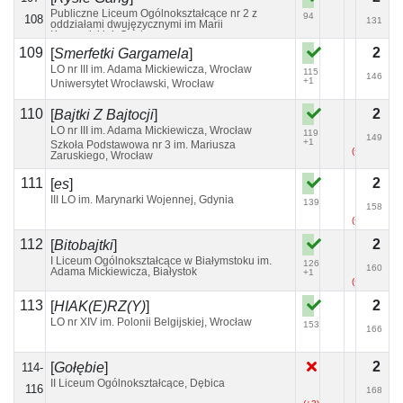
Publiczne Liceum Ogólnokształcące nr 2 z
94
108
131
oddziałami dwujęzycznymi im Marii
Konopnickiej, Opole
109
2
[
Smerfetki Gargamela
]
LO nr III im. Adama Mickiewicza, Wrocław
115
146
+1
Uniwersytet Wrocławski, Wrocław
110
2
[
Bajtki Z Bajtocji
]
LO nr III im. Adama Mickiewicza, Wrocław
119
149
+1
Szkoła Podstawowa nr 3 im. Mariusza
(+1)
Zaruskiego, Wrocław
111
2
[
es
]
III LO im. Marynarki Wojennej, Gdynia
139
158
(+1)
112
2
[
Bitobajtki
]
I Liceum Ogólnokształcące w Białymstoku im.
126
160
Adama Mickiewicza, Białystok
+1
(+1)
(+1)
113
2
[
HIAK(E)RZ(Y)
]
LO nr XIV im. Polonii Belgijskiej, Wrocław
153
166
2
[
Gołębie
]
114-
II Liceum Ogólnokształcące, Dębica
116
168