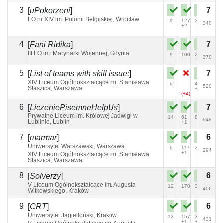
3
7
[
uPokorzeni
]
LO nr XIV im. Polonii Belgijskiej, Wrocław
9
127
20
36
340
+2
4
7
[
Fani Ridika
]
III LO im. Marynarki Wojennej, Gdynia
9
100
21
144
370
5
7
[
List of teams with skill issue:
]
XIV Liceum Ogólnokształcące im. Stanisława
6
46
12
520
Staszica, Warszawa
+1
(+4)
6
7
[
LiczeniePisemneHelpUs
]
Prywatne Liceum im. Królowej Jadwigi w
14
61
81
192
648
Lublinie, Lublin
+1
7
6
[
marmar
]
Uniwersytet Warszawski, Warszawa
6
117
27
294
+1
XIV Liceum Ogólnokształcące im. Stanisława
Staszica, Warszawa
8
6
[
Solverzy
]
V Liceum Ogólnokształcące im. Augusta
12
170
39
406
Witkowskiego, Kraków
9
6
[
CRT
]
Uniwersytet Jagielloński, Kraków
12
157
38
431
+1
+2