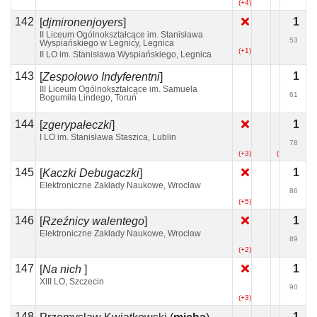
(+4)
142
1
[
djmironenjoyers
]
II Liceum Ogólnokształcące im. Stanisława
53
Wyspiańskiego w Legnicy, Legnica
(+1)
II LO im. Stanisława Wyspiańskiego, Legnica
143
1
[
Zespołowo Indyferentni
]
III Liceum Ogólnokształcące im. Samuela
61
Bogumiła Lindego, Toruń
(+2)
144
1
[
zgerypałeczki
]
I LO im. Stanisława Staszica, Lublin
78
(+3)
(+2)
145
1
[
Kaczki Debugaczki
]
Elektroniczne Zakłady Naukowe, Wroclaw
86
(+5)
146
1
[
Rzeźnicy walentego
]
Elektroniczne Zakłady Naukowe, Wroclaw
89
(+2)
147
1
[
Na nich
]
XIII LO, Szczecin
90
(+3)
148
1