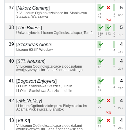
37
5
[
Mikorz Gaming
]
XIV Liceum Ogólnokształcące im. Stanisława
26
104
658
Staszica, Warszawa
+1
+1
(+1)
38
5
[
The Bitless
]
Uniwersyteckie Liceum Ogólnokształcące, Toruń
189
142
91
795
+5
+2
39
4
[
Szczurras Alone
]
Liceum ESSY, Wrocław
7
40
158
40
4
[
STL Abusers
]
VI Liceum Ogólnokształcące z oddziałami
10
39
207
dwujęzycznymi im. Jana Kochanowskiego,
Radom
41
4
[
Bogosort Enjoyers
]
I LO im. Stanisława Staszica, Lublin
48
48
210
+1
I LO im. Stanisława Staszica, Lublin
42
4
[
eMeNeMsy
]
I Liceum Ogólnokształcące w Białymstoku im.
20
76
229
Adama Mickiewicza, Białystok
(+2)
43
4
[
VILKI
]
VI Liceum Ogólnokształcące z oddziałami
21
71
240
dwujęzycznymi im. Jana Kochanowskiego,