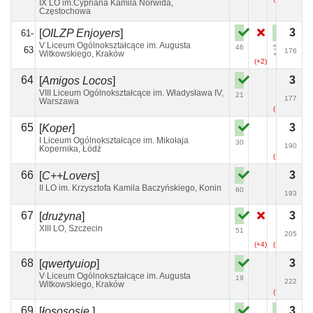
IX LO im.Cypriana Kamila Norwida,
Częstochowa
3
[
OILZP Enjoyers
]
61-
V Liceum Ogólnokształcące im. Augusta
46
59
63
176
Witkowskiego, Kraków
+1
(+2)
64
3
[
Amigos Locos
]
VIII Liceum Ogólnokształcące im. Władysława IV,
21
177
Warszawa
(+7)
65
3
[
Koper
]
I Liceum Ogólnokształcące im. Mikołaja
30
190
Kopernika, Łódź
(+6)
66
3
[
C++Lovers
]
II LO im. Krzysztofa Kamila Baczyńskiego, Konin
60
193
67
3
[
drużyna
]
XIII LO, Szczecin
51
205
(+4)
(+1)
68
3
[
qwertyuiop
]
V Liceum Ogólnokształcące im. Augusta
19
222
Witkowskiego, Kraków
(+3)
69
3
[
łosososie.
]