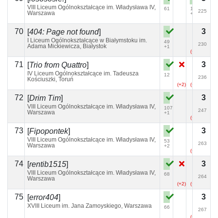
VIII Liceum Ogólnokształcące im. Władysława IV,
61
128
225
Warszawa
+1
70
3
[
404: Page not found
]
I Liceum Ogólnokształcące w Białymstoku im.
49
230
Adama Mickiewicza, Białystok
+1
(+2)
71
3
[
Trio from Quattro
]
IV Liceum Ogólnokształcące im. Tadeusza
12
236
Kościuszki, Toruń
(+2)
(+13)
72
3
[
Drim Tim
]
VIII Liceum Ogólnokształcące im. Władysława IV,
107
247
Warszawa
+1
(+5)
73
3
[
Fipopontek
]
VIII Liceum Ogólnokształcące im. Władysława IV,
53
263
Warszawa
+2
(+8)
74
3
[
rentib1515
]
VIII Liceum Ogólnokształcące im. Władysława IV,
68
264
Warszawa
(+2)
(+2)
75
3
[
error404
]
XVIII Liceum im. Jana Zamoyskiego, Warszawa
66
267
(+6)