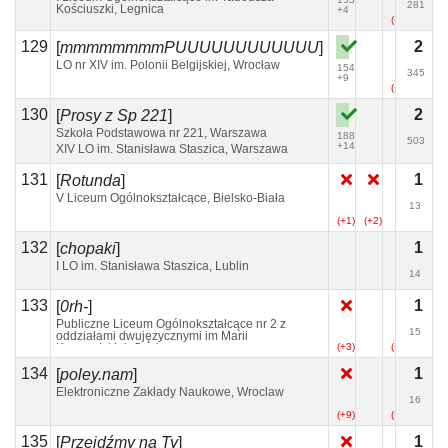
281
Kościuszki, Legnica
+4
(+1)
129
2
[
mmmmmmmmPUUUUUUUUUUUU
]
LO nr XIV im. Polonii Belgijskiej, Wrocław
154
345
+9
(+5)
130
2
[
Prosy z Sp 221
]
Szkoła Podstawowa nr 221, Warszawa
188
503
+14
XIV LO im. Stanisława Staszica, Warszawa
131
1
[
Rotunda
]
V Liceum Ogólnokształcące, Bielsko-Biała
13
(+1)
(+2)
132
1
[
chopaki
]
I LO im. Stanisława Staszica, Lublin
14
133
1
[
0rh-
]
Publiczne Liceum Ogólnokształcące nr 2 z
15
oddziałami dwujęzycznymi im Marii
Konopnickiej, Opole
(+3)
(+1)
134
1
[
poley.nam
]
Elektroniczne Zakłady Naukowe, Wroclaw
16
(+9)
(+6)
135
1
[
Przejdźmy na Ty
]