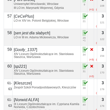
Uniwersytet Wrocławski, Wrocław
9
108
III LO im. Marynarki Wojennej, Gdynia
(+1)
(+12)
(+1)
57
3
[
CeCePlus
]
LO nr XIV im. Polonii Belgijskiej, Wrocław
21
121
(+5)
58
3
[
sen jest dla słabych
]
LO nr III im. Adama Mickiewicza, Wrocław
29
122
+1
(+2)
59
3
[
Goofy_1337
]
XIV Liceum Ogólnokształcące im. Stanisława
34
154
Staszica, Warszawa
(+3)
(+2)
(+1)
60
3
[
sp221
]
XIV Liceum Ogólnokształcące im. Stanisława
31
170
Staszica, Warszawa
(+2)
3
[
Kleszcze
]
61-
Zespół Szkół Ponadpodstawowych, Kleszczów
39
63
176
(+6)
3
[
Norwid ALFA
]
61-
IX Liceum Ogólnokształcące im. Cypriana Kamila
40
63
176
Norwida, Częstochowa
(+15)