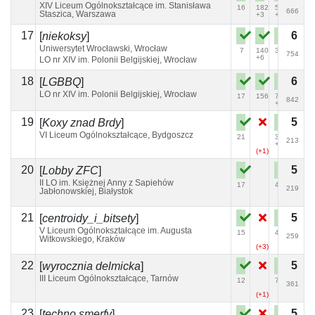
XIV Liceum Ogólnokształcące im. Stanisława
16
182
54
666
Staszica, Warszawa
+3
+1
17
6
[
niekoksy
]
Uniwersytet Wrocławski, Wrocław
7
140
37
754
+6
LO nr XIV im. Polonii Belgijskiej, Wrocław
18
6
[
LGBBQ
]
LO nr XIV im. Polonii Belgijskiej, Wrocław
17
156
77
842
+3
19
5
[
Koxy znad Brdy
]
VI Liceum Ogólnokształcące, Bydgoszcz
21
34
213
+1
(+1)
20
5
[
Lobby ZFC
]
II LO im. Księżnej Anny z Sapiehów
17
42
219
Jabłonowskiej, Białystok
21
5
[
centroidy_i_bitsety
]
V Liceum Ogólnokształcące im. Augusta
15
47
259
Witkowskiego, Kraków
(+3)
22
5
[
wyrocznia delmicka
]
III Liceum Ogólnokształcące, Tarnów
12
74
361
(+1)
23
5
[
techno smerfy
]