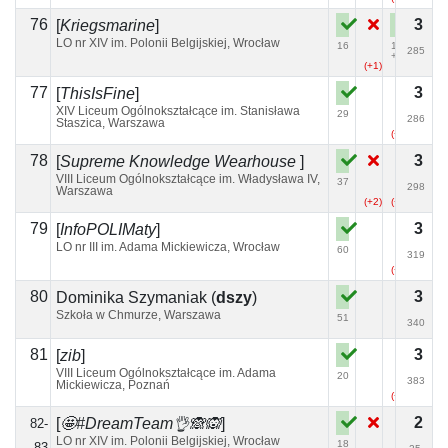
76
3
[
Kriegsmarine
]
LO nr XIV im. Polonii Belgijskiej, Wrocław
16
170
285
+3
(+1)
77
3
[
ThisIsFine
]
XIV Liceum Ogólnokształcące im. Stanisława
29
286
Staszica, Warszawa
(+7)
78
3
[
Supreme Knowledge Wearhouse
]
VIII Liceum Ogólnokształcące im. Władysława IV,
37
298
Warszawa
(+2)
(+2)
(+2)
79
3
[
InfoPOLIMaty
]
LO nr III im. Adama Mickiewicza, Wrocław
60
319
(+2)
80
3
Dominika Szymaniak
(
dszy
)
Szkoła w Chmurze, Warszawa
51
340
81
3
[
zib
]
VIII Liceum Ogólnokształcące im. Adama
20
383
Mickiewicza, Poznań
(+1)
2
[
🤩#DreamTeam👌🙈🙉
]
82-
LO nr XIV im. Polonii Belgijskiej, Wrocław
18
83