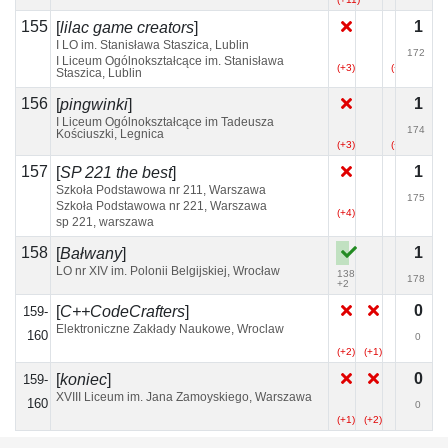
155
1
[
lilac game creators
]
I LO im. Stanisława Staszica, Lublin
172
I Liceum Ogólnokształcące im. Stanisława
(+3)
(+3)
Staszica, Lublin
156
1
[
pingwinki
]
I Liceum Ogólnokształcące im Tadeusza
174
Kościuszki, Legnica
(+3)
(+2)
(+2)
157
1
[
SP 221 the best
]
Szkoła Podstawowa nr 211, Warszawa
175
Szkoła Podstawowa nr 221, Warszawa
(+4)
sp 221, warszawa
158
1
[
Bałwany
]
LO nr XIV im. Polonii Belgijskiej, Wrocław
138
178
+2
0
[
C++CodeCrafters
]
159-
Elektroniczne Zakłady Naukowe, Wroclaw
160
0
(+2)
(+1)
0
[
koniec
]
159-
XVIII Liceum im. Jana Zamoyskiego, Warszawa
160
0
(+1)
(+2)