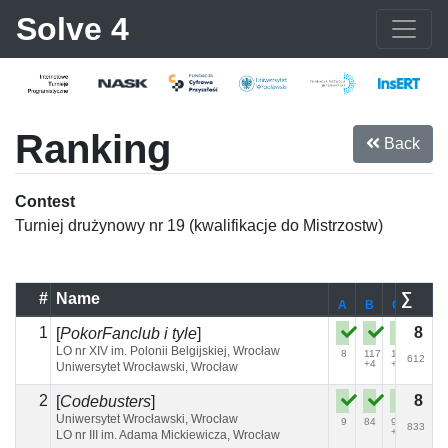
Solve 4
Ranking
Back
Contest
Turniej drużynowy nr 19 (kwalifikacje do Mistrzostw)
#
Name
∑
A
B
C
D
1
8
[
PokorFanclub i tyle
]
LO nr XIV im. Polonii Belgijskiej, Wrocław
8
117
19
72
612
+4
+1
+2
Uniwersytet Wrocławski, Wrocław
2
8
[
Codebusters
]
Uniwersytet Wrocławski, Wrocław
9
84
95
138
833
+2
+2
LO nr III im. Adama Mickiewicza, Wrocław