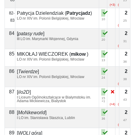
25
(+3)
(+4)
(+2)
2
Patrycja Dzielendziak
(
Patrycjadz
)
82-
LO nr XIV im. Polonii Belgijskiej, Wrocław
10
83
25
(+4)
84
2
[
patasy rude
]
III LO im. Marynarki Wojennej, Gdynia
20
31
(+8)
85
2
MIKOŁAJ WIECZOREK
(
mikow
)
LO nr XIV im. Polonii Belgijskiej, Wrocław
13
36
86
2
[
Twierdze
]
LO nr XIV im. Polonii Belgijskiej, Wrocław
24
38
(+4)
87
2
[
ilo2D
]
I Liceum Ogólnokształcące w Białymstoku im.
15
43
Adama Mickiewicza, Białystok
+1
(+4)
(+8)
88
2
[
MoNkeworld
]
I LO im. Stanisława Staszica, Lublin
36
47
(+3)
89
2
[
WOLI górą
]