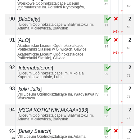
Wojskowe Ogólnokształcące Liceum
43
50
Informatyczne im. Polskich Kryptologów,
Warszawa
(+13)
(+2)
90
2
[
BitoBajty
]
I Liceum Ogólnokształcące w Białymstoku im.
29
58
Adama Mickiewicza, Białystok
(+1)
(+1)
91
2
[
ALO
]
Akademickie Liceum Ogólnokształcące
34
69
Politechniki Śląskiej w Gliwicach, Gliwice
(+1)
(+4)
(+1)
Akademickie Liceum Ogólnokształcące
Politechniki Śląskiej, Gliwice
92
2
[
Internabaleroni
]
I Liceum Ogólnokształcące im. Mikołaja
29
71
Kopernika w Lubinie, Lubin
(+2)
93
2
[
kulki Julki
]
VIII Liceum Ogólnokształcące im. Władysława IV,
51
73
Warszawa
(+2)
(+1)
94
2
[
M3GA KOTKII NINJAAAA<333
]
I Liceum Ogólnokształcące w Białymstoku im.
50
78
Adama Mickiewicza, Białystok
(+3)
2
[
Binary Search
]
95-
VIII Liceum Ogólnokształcące im. Adama
36
96
81