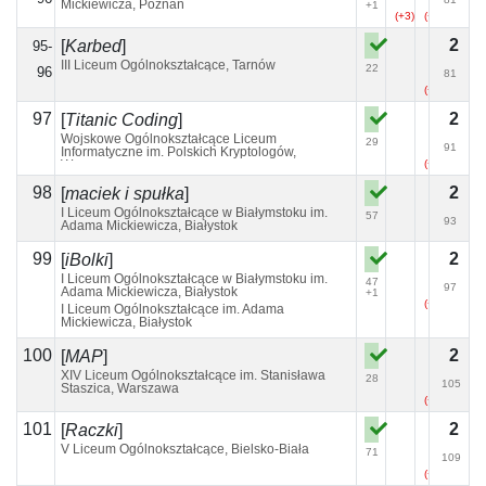
Mickiewicza, Poznań
+1
(+3)
(+11)
(+6)
2
[
Karbed
]
95-
III Liceum Ogólnokształcące, Tarnów
22
96
81
(+5)
97
2
[
Titanic Coding
]
Wojskowe Ogólnokształcące Liceum
29
91
Informatyczne im. Polskich Kryptologów,
Warszawa
(+2)
98
2
[
maciek i spułka
]
I Liceum Ogólnokształcące w Białymstoku im.
57
93
Adama Mickiewicza, Białystok
99
2
[
iBolki
]
I Liceum Ogólnokształcące w Białymstoku im.
47
97
Adama Mickiewicza, Białystok
+1
(+7)
I Liceum Ogólnokształcące im. Adama
Mickiewicza, Białystok
100
2
[
MAP
]
XIV Liceum Ogólnokształcące im. Stanisława
28
105
Staszica, Warszawa
(+4)
101
2
[
Raczki
]
V Liceum Ogólnokształcące, Bielsko-Biała
71
109
(+3)