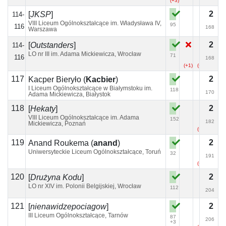
(+3)
2
[
JKSP
]
114-
VIII Liceum Ogólnokształcące im. Władysława IV,
95
116
168
Warszawa
2
[
Outstanders
]
114-
LO nr III im. Adama Mickiewicza, Wrocław
71
116
168
(+1)
(+3)
117
2
Kacper Bieryło
(
Kacbier
)
I Liceum Ogólnokształcące w Białymstoku im.
118
170
Adama Mickiewicza, Białystok
118
2
[
Hekaty
]
VIII Liceum Ogólnokształcące im. Adama
152
182
Mickiewicza, Poznań
(+3)
(+1)
119
2
Anand Roukema
(
anand
)
Uniwersyteckie Liceum Ogólnokształcące, Toruń
32
191
(+1)
120
2
[
Drużyna Kodu
]
LO nr XIV im. Polonii Belgijskiej, Wrocław
112
204
121
2
[
nienawidzepociagow
]
III Liceum Ogólnokształcące, Tarnów
87
206
+3