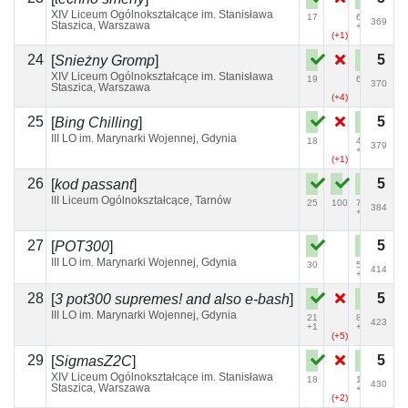
XIV Liceum Ogólnokształcące im. Stanisława
17
68
369
Staszica, Warszawa
+2
(+1)
24
5
[
Śnieżny Gromp
]
XIV Liceum Ogólnokształcące im. Stanisława
19
68
370
Staszica, Warszawa
(+4)
25
5
[
Bing Chilling
]
III LO im. Marynarki Wojennej, Gdynia
18
44
379
+1
(+1)
(+4)
26
5
[
kod passant
]
III Liceum Ogólnokształcące, Tarnów
25
100
71
384
+1
27
5
[
POT300
]
III LO im. Marynarki Wojennej, Gdynia
30
56
414
+1
28
5
[
3 pot300 supremes! and also e-bash
]
III LO im. Marynarki Wojennej, Gdynia
21
82
423
+1
+3
(+5)
(+1)
29
5
[
SigmasZ2C
]
XIV Liceum Ogólnokształcące im. Stanisława
18
102
430
Staszica, Warszawa
+1
(+2)