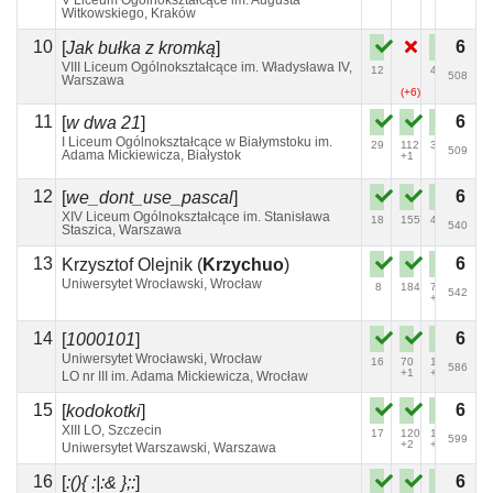
V Liceum Ogólnokształcące im. Augusta
Witkowskiego, Kraków
10
6
[
Jak bułka z kromką
]
VIII Liceum Ogólnokształcące im. Władysława IV,
12
40
132
508
Warszawa
+2
(+6)
11
6
[
w dwa 21
]
I Liceum Ogólnokształcące w Białymstoku im.
29
112
33
509
Adama Mickiewicza, Białystok
+1
12
6
[
we_dont_use_pascal
]
XIV Liceum Ogólnokształcące im. Stanisława
18
155
47
540
Staszica, Warszawa
13
6
Krzysztof Olejnik
(
Krzychuo
)
Uniwersytet Wrocławski, Wrocław
8
184
71
542
+5
14
6
[
1000101
]
Uniwersytet Wrocławski, Wrocław
16
70
128
586
+1
+5
LO nr III im. Adama Mickiewicza, Wrocław
15
6
[
kodokotki
]
XIII LO, Szczecin
17
120
109
599
+2
+2
Uniwersytet Warszawski, Warszawa
16
6
[
:(){ :|:& };:
]