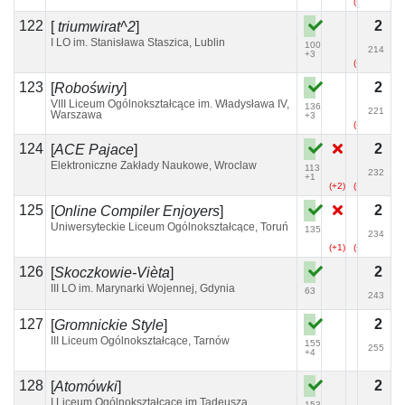
(+6)
122
2
[
triumwirat^2
]
I LO im. Stanisława Staszica, Lublin
100
214
+3
(+9)
123
2
[
Roboświry
]
VIII Liceum Ogólnokształcące im. Władysława IV,
136
221
Warszawa
+3
(+3)
124
2
[
ACE Pajace
]
Elektroniczne Zakłady Naukowe, Wroclaw
113
232
+1
(+2)
(+5)
(+19)
125
2
[
Online Compiler Enjoyers
]
Uniwersyteckie Liceum Ogólnokształcące, Toruń
135
234
(+1)
(+6)
(+3)
126
2
[
Skoczkowie-Vièta
]
III LO im. Marynarki Wojennej, Gdynia
63
243
127
2
[
Gromnickie Style
]
III Liceum Ogólnokształcące, Tarnów
155
255
+4
128
2
[
Atomówki
]
I Liceum Ogólnokształcące im Tadeusza
153