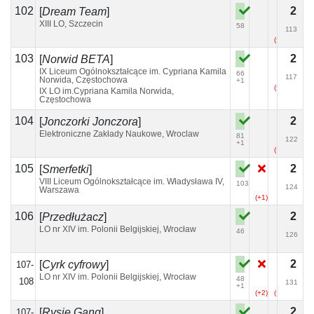
102
2
[
Dream Team
]
XIII LO, Szczecin
58
113
(+5)
103
2
[
Norwid BETA
]
IX Liceum Ogólnokształcące im. Cypriana Kamila
66
117
Norwida, Częstochowa
+1
(+1)
IX LO im.Cypriana Kamila Norwida,
Częstochowa
104
2
[
Jonczorki Jonczora
]
Elektroniczne Zakłady Naukowe, Wroclaw
81
122
+1
(+2)
105
2
[
Smerfetki
]
VIII Liceum Ogólnokształcące im. Władysława IV,
103
124
Warszawa
(+1)
106
2
[
Przedłużacz
]
LO nr XIV im. Polonii Belgijskiej, Wrocław
46
126
2
[
Cyrk cyfrowy
]
107-
LO nr XIV im. Polonii Belgijskiej, Wrocław
48
108
131
+1
(+2)
(+4)
(+2)
2
[
Rysie Gang
]
107-