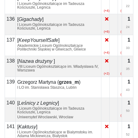
I Liceum Ogólnokształcące im Tadeusza
22
Kościuszki, Legnica
(+4)
(+1)
136
1
[
Gigachady
]
I Liceum Ogólnokształcące im Tadeusza
24
Kościuszki, Legnica
(+6)
(+2)
(+1)
137
1
[
KeepYourselfSafe
]
Akademickie Liceum Ogólnokształcące
33
Politechniki Śląskiej w Gliwicach, Gliwice
(+4)
(+3)
138
1
[
Nazwa drużyny
]
VIII Liceum Ogólnokształcące im. Władysława IV,
35
Warszawa
(+2)
(+3)
139
1
Grzegorz Martyna
(
grzes_m
)
I LO im. Stanisława Staszica, Lublin
43
(+2)
140
1
[
Leśnicy z Legnicy
]
I Liceum Ogólnokształcące im Tadeusza
50
Kościuszki, Legnica
(+3)
Uniwersytet Wrocławski, Wrocław
141
1
[
Kaktusy
]
I Liceum Ogólnokształcące w Białymstoku im.
52
Adama Mickiewicza, Białystok