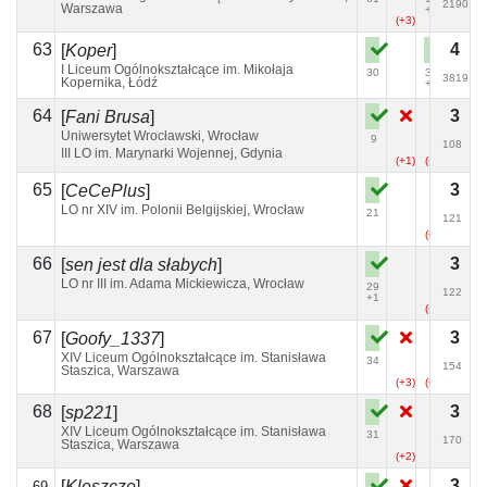
2190
Warszawa
+1
(+3)
63
4
[
Koper
]
I Liceum Ogólnokształcące im. Mikołaja
30
3389
3819
Kopernika, Łódź
+12
64
3
[
Fani Brusa
]
Uniwersytet Wrocławski, Wrocław
9
108
III LO im. Marynarki Wojennej, Gdynia
(+1)
(+13)
(+1)
65
3
[
CeCePlus
]
LO nr XIV im. Polonii Belgijskiej, Wrocław
21
121
(+5)
66
3
[
sen jest dla słabych
]
LO nr III im. Adama Mickiewicza, Wrocław
29
122
+1
(+2)
67
3
[
Goofy_1337
]
XIV Liceum Ogólnokształcące im. Stanisława
34
154
Staszica, Warszawa
(+3)
(+2)
(+1)
68
3
[
sp221
]
XIV Liceum Ogólnokształcące im. Stanisława
31
170
Staszica, Warszawa
(+2)
3
[
Kleszcze
]
69-