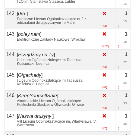
I LO im. Stanisława Staszica, Lublin
14
142
1
[
0rh-
]
Publiczne Liceum Ogólnokształcące nr 2 z
15
oddziałami dwujęzycznymi im Marii
Konopnickiej, Opole
(+3)
(+2)
143
1
[
poley.nam
]
Elektroniczne Zakłady Naukowe, Wroclaw
16
(+12)
(+6)
144
1
[
Przejdźmy na Ty
]
I Liceum Ogólnokształcące im Tadeusza
22
Kościuszki, Legnica
(+4)
(+1)
145
1
[
Gigachady
]
I Liceum Ogólnokształcące im Tadeusza
24
Kościuszki, Legnica
(+6)
(+2)
(+1)
146
1
[
KeepYourselfSafe
]
Akademickie Liceum Ogólnokształcące
33
Politechniki Śląskiej w Gliwicach, Gliwice
(+4)
(+3)
147
1
[
Nazwa drużyny
]
VIII Liceum Ogólnokształcące im. Władysława IV,
35
Warszawa
(+2)
(+3)