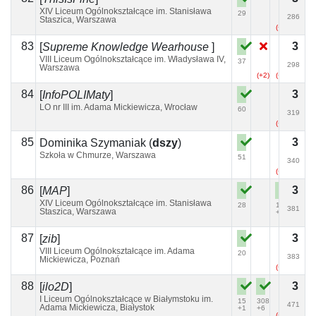
XIV Liceum Ogólnokształcące im. Stanisława
29
286
Staszica, Warszawa
(+7)
83
3
[
Supreme Knowledge Wearhouse
]
VIII Liceum Ogólnokształcące im. Władysława IV,
37
298
Warszawa
(+2)
(+2)
(+2)
84
3
[
InfoPOLIMaty
]
LO nr III im. Adama Mickiewicza, Wrocław
60
319
(+2)
85
3
Dominika Szymaniak
(
dszy
)
Szkoła w Chmurze, Warszawa
51
340
(+3)
86
3
[
MAP
]
XIV Liceum Ogólnokształcące im. Stanisława
28
196
381
Staszica, Warszawa
+4
87
3
[
zib
]
VIII Liceum Ogólnokształcące im. Adama
20
383
Mickiewicza, Poznań
(+2)
88
3
[
ilo2D
]
I Liceum Ogólnokształcące w Białymstoku im.
15
308
471
Adama Mickiewicza, Białystok
+1
+6
(+8)