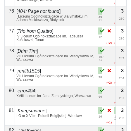
Witkowskiego, Kraków
(+3)
76
3
[
404: Page not found
]
I Liceum Ogólnokształcące w Białymstoku im.
49
230
Adama Mickiewicza, Białystok
+1
(+2)
77
3
[
Trio from Quattro
]
IV Liceum Ogólnokształcące im. Tadeusza
12
236
Kościuszki, Toruń
(+2)
(+13)
78
3
[
Drim Tim
]
VIII Liceum Ogólnokształcące im. Władysława IV,
107
247
Warszawa
+1
(+5)
79
3
[
rentib1515
]
VIII Liceum Ogólnokształcące im. Władysława IV,
68
264
Warszawa
(+2)
(+2)
80
3
[
error404
]
XVIII Liceum im. Jana Zamoyskiego, Warszawa
66
267
(+6)
81
3
[
Kriegsmarine
]
LO nr XIV im. Polonii Belgijskiej, Wrocław
16
170
285
+3
(+1)
82
3
[
ThisIsFine
]