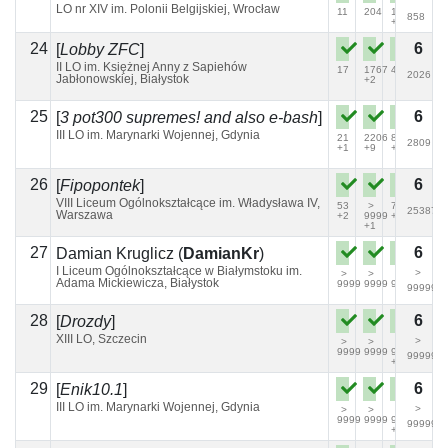
LO nr XIV im. Polonii Belgijskiej, Wrocław
11
204
100
858
+5
24
6
[
Lobby ZFC
]
II LO im. Księżnej Anny z Sapiehów
17
1767
42
2026
Jabłonowskiej, Białystok
+2
25
6
[
3 pot300 supremes! and also e-bash
]
III LO im. Marynarki Wojennej, Gdynia
21
2206
82
2809
+1
+9
+3
(+1)
26
6
[
Fipopontek
]
VIII Liceum Ogólnokształcące im. Władysława IV,
53
>
747
25387
Warszawa
+2
9999
+9
+1
27
6
Damian Kruglicz
(
DamianKr
)
I Liceum Ogólnokształcące w Białymstoku im.
>
>
>
>
Adama Mickiewicza, Białystok
9999
9999
9999
99999
28
6
[
Drozdy
]
XIII LO, Szczecin
>
>
>
>
9999
9999
9999
99999
+1
29
6
[
Enik10.1
]
III LO im. Marynarki Wojennej, Gdynia
>
>
>
>
9999
9999
9999
99999
+3