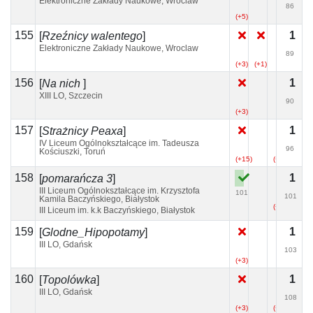
Elektroniczne Zakłady Naukowe, Wroclaw
86
(+5)
155
1
[
Rzeźnicy walentego
]
Elektroniczne Zakłady Naukowe, Wroclaw
89
(+3)
(+1)
156
1
[
Na nich
]
XIII LO, Szczecin
90
(+3)
157
1
[
Strażnicy Peaxa
]
IV Liceum Ogólnokształcące im. Tadeusza
96
Kościuszki, Toruń
(+15)
(+8)
158
1
[
pomarańcza 3
]
III Liceum Ogólnokształcące im. Krzysztofa
101
101
Kamila Baczyńskiego, Białystok
(+5)
III Liceum im. k.k Baczyńskiego, Białystok
159
1
[
Glodne_Hipopotamy
]
III LO, Gdańsk
103
(+3)
(+4)
160
1
[
Topolówka
]
III LO, Gdańsk
108
(+3)
(+1)
(+1)