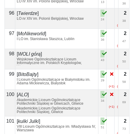
LO nr XIV im. Polonii Belgijskiej, Wrocław
13
36
96
2
[
Twierdze
]
LO nr XIV im. Polonii Belgijskiej, Wrocław
24
38
(+4)
97
2
[
MoNkeworld
]
I LO im. Stanisława Staszica, Lublin
36
47
(+3)
98
2
[
WOLI górą
]
Wojskowe Ogólnokształcące Liceum
43
50
Informatyczne im. Polskich Kryptologów,
Warszawa
(+13)
(+2)
99
2
[
BitoBajty
]
I Liceum Ogólnokształcące w Białymstoku im.
29
58
Adama Mickiewicza, Białystok
(+1)
(+1)
100
2
[
ALO
]
Akademickie Liceum Ogólnokształcące
34
69
Politechniki Śląskiej w Gliwicach, Gliwice
(+1)
(+8)
(+1)
Akademickie Liceum Ogólnokształcące
Politechniki Śląskiej, Gliwice
101
2
[
kulki Julki
]
VIII Liceum Ogólnokształcące im. Władysława IV,
51
73
Warszawa
(+2)
(+1)