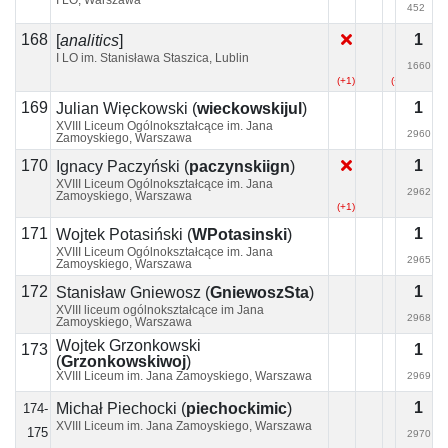
I LO, Warszawa
452
168
1
[
analitics
]
I LO im. Stanisława Staszica, Lublin
1660
(+1)
(+4)
169
1
Julian Więckowski
(
wieckowskijul
)
XVIII Liceum Ogólnokształcące im. Jana
2960
Zamoyskiego, Warszawa
170
1
Ignacy Paczyński
(
paczynskiign
)
XVIII Liceum Ogólnokształcące im. Jana
2962
Zamoyskiego, Warszawa
(+1)
171
1
Wojtek Potasiński
(
WPotasinski
)
XVIII Liceum Ogólnokształcące im. Jana
2965
Zamoyskiego, Warszawa
172
1
Stanisław Gniewosz
(
GniewoszSta
)
XVIII liceum ogólnokształcące im Jana
2968
Zamoyskiego, Warszawa
Wojtek Grzonkowski
173
1
(
Grzonkowskiwoj
)
XVIII Liceum im. Jana Zamoyskiego, Warszawa
2969
1
Michał Piechocki
(
piechockimic
)
174-
XVIII Liceum im. Jana Zamoyskiego, Warszawa
175
2970