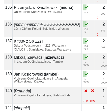
(+1)
(+2)
135
2
Przemyslaw Kwiatkowski
(
micha
)
Uniwersytet Warszawski, Warszawa
198
292
(+3)
136
2
[
mmmmmmmmPUUUUUUUUUUUU
]
LO nr XIV im. Polonii Belgijskiej, Wrocław
154
345
+9
(+5)
137
2
[
Prosy z Sp 221
]
Szkoła Podstawowa nr 221, Warszawa
188
503
+14
XIV LO im. Stanisława Staszica, Warszawa
138
2
Mikołaj Ziewacz
(
mziewacz
)
III Liceum Ogólnokształcące, Tarnów
>
>
9999
99999
139
2
Jan Kosiorowski
(
jamkel
)
V Liceum Ogólnokształcące im. Augusta
>
>
Witkowskiego, Kraków
9999
99999
140
1
[
Rotunda
]
V Liceum Ogólnokształcące, Bielsko-Biała
13
(+1)
(+2)
141
1
[
chopaki
]