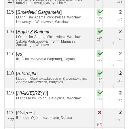
94
114
131
oddziałami dwujęzycznymi im Marii
Konopnickiej, Opole
115
2
[
Smerfetki Gargamela
]
LO nr III im. Adama Mickiewicza, Wrocław
115
146
+1
Uniwersytet Wrocławski, Wrocław
116
2
[
Bajtki Z Bajtocji
]
LO nr III im. Adama Mickiewicza, Wrocław
119
149
+1
Szkoła Podstawowa nr 3 im. Mariusza
(+1)
Zaruskiego, Wrocław
117
2
[
es
]
III LO im. Marynarki Wojennej, Gdynia
139
158
(+1)
118
2
[
Bitobajtki
]
I Liceum Ogólnokształcące w Białymstoku im.
126
160
Adama Mickiewicza, Białystok
+1
(+1)
(+1)
119
2
[
HIAK(E)RZ(Y)
]
LO nr XIV im. Polonii Belgijskiej, Wrocław
153
166
2
[
Gołębie
]
120-
II Liceum Ogólnokształcące, Dębica
122
168
(+3)