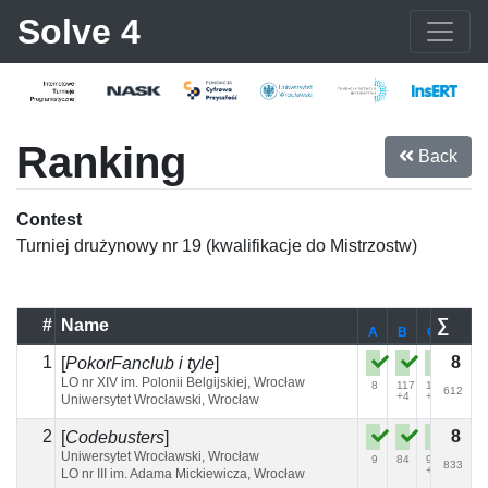
Solve 4
Ranking
Back
Contest
Turniej drużynowy nr 19 (kwalifikacje do Mistrzostw)
#
Name
∑
A
B
C
D
1
8
[
PokorFanclub i tyle
]
LO nr XIV im. Polonii Belgijskiej, Wrocław
8
117
19
72
612
+4
+1
+2
Uniwersytet Wrocławski, Wrocław
2
8
[
Codebusters
]
Uniwersytet Wrocławski, Wrocław
9
84
95
138
833
+2
+2
LO nr III im. Adama Mickiewicza, Wrocław