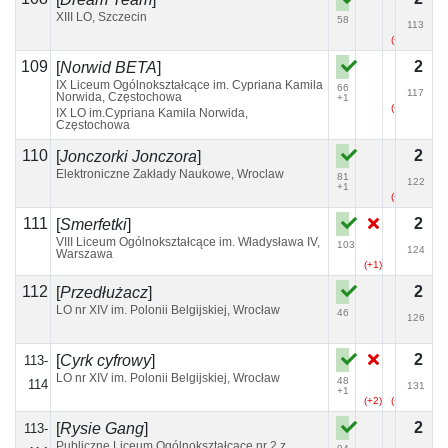
XIII LO, Szczecin
58
113
(+5)
109
2
[
Norwid BETA
]
IX Liceum Ogólnokształcące im. Cypriana Kamila
66
117
Norwida, Częstochowa
+1
(+1)
IX LO im.Cypriana Kamila Norwida,
Częstochowa
110
2
[
Jonczorki Jonczora
]
Elektroniczne Zakłady Naukowe, Wroclaw
81
122
+1
(+2)
111
2
[
Smerfetki
]
VIII Liceum Ogólnokształcące im. Władysława IV,
103
124
Warszawa
(+1)
112
2
[
Przedłużacz
]
LO nr XIV im. Polonii Belgijskiej, Wrocław
46
126
2
[
Cyrk cyfrowy
]
113-
LO nr XIV im. Polonii Belgijskiej, Wrocław
48
114
131
+1
(+2)
(+4)
(+2)
2
[
Rysie Gang
]
113-
Publiczne Liceum Ogólnokształcące nr 2 z