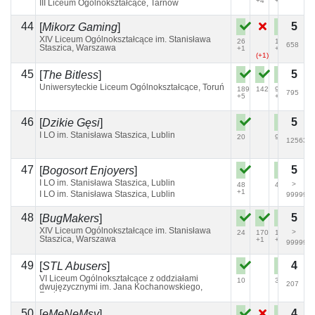
+4
+6
III Liceum Ogólnokształcące, Tarnów
44
5
[
Mikorz Gaming
]
XIV Liceum Ogólnokształcące im. Stanisława
26
104
658
Staszica, Warszawa
+1
+1
(+1)
45
5
[
The Bitless
]
Uniwersyteckie Liceum Ogólnokształcące, Toruń
189
142
91
795
+5
+2
(+1)
46
5
[
Dzikie Gęsi
]
I LO im. Stanisława Staszica, Lublin
20
99
12563
47
5
[
Bogosort Enjoyers
]
I LO im. Stanisława Staszica, Lublin
>
48
48
+1
I LO im. Stanisława Staszica, Lublin
99999
48
5
[
BugMakers
]
XIV Liceum Ogólnokształcące im. Stanisława
>
24
170
156
Staszica, Warszawa
+1
+3
99999
49
4
[
STL Abusers
]
VI Liceum Ogólnokształcące z oddziałami
10
39
207
dwujęzycznymi im. Jana Kochanowskiego,
Radom
50
4
[
eMeNeMsy
]