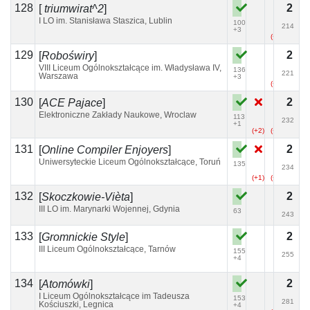
128
2
[
triumwirat^2
]
I LO im. Stanisława Staszica, Lublin
100
214
+3
(+10)
129
2
[
Roboświry
]
VIII Liceum Ogólnokształcące im. Władysława IV,
136
221
Warszawa
+3
(+3)
130
2
[
ACE Pajace
]
Elektroniczne Zakłady Naukowe, Wroclaw
113
232
+1
(+2)
(+5)
(+19)
131
2
[
Online Compiler Enjoyers
]
Uniwersyteckie Liceum Ogólnokształcące, Toruń
135
234
(+1)
(+6)
(+3)
132
2
[
Skoczkowie-Vièta
]
III LO im. Marynarki Wojennej, Gdynia
63
243
133
2
[
Gromnickie Style
]
III Liceum Ogólnokształcące, Tarnów
155
255
+4
134
2
[
Atomówki
]
I Liceum Ogólnokształcące im Tadeusza
153
281
Kościuszki, Legnica
+4