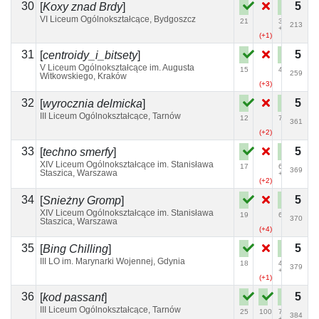
30
5
[
Koxy znad Brdy
]
VI Liceum Ogólnokształcące, Bydgoszcz
21
34
213
+1
(+1)
31
5
[
centroidy_i_bitsety
]
V Liceum Ogólnokształcące im. Augusta
15
47
259
Witkowskiego, Kraków
(+3)
32
5
[
wyrocznia delmicka
]
III Liceum Ogólnokształcące, Tarnów
12
74
361
(+2)
33
5
[
techno smerfy
]
XIV Liceum Ogólnokształcące im. Stanisława
17
68
369
Staszica, Warszawa
+2
(+2)
34
5
[
Śnieżny Gromp
]
XIV Liceum Ogólnokształcące im. Stanisława
19
68
370
Staszica, Warszawa
(+4)
35
5
[
Bing Chilling
]
III LO im. Marynarki Wojennej, Gdynia
18
44
379
+1
(+1)
(+4)
36
5
[
kod passant
]
III Liceum Ogólnokształcące, Tarnów
25
100
71
384
+1