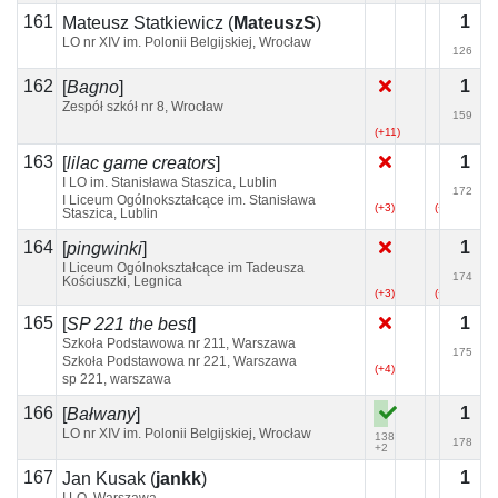
161
1
Mateusz Statkiewicz
(
MateuszS
)
LO nr XIV im. Polonii Belgijskiej, Wrocław
126
162
1
[
Bagno
]
Zespół szkół nr 8, Wrocław
159
(+11)
(+2)
163
1
[
lilac game creators
]
I LO im. Stanisława Staszica, Lublin
172
I Liceum Ogólnokształcące im. Stanisława
(+3)
(+3)
Staszica, Lublin
164
1
[
pingwinki
]
I Liceum Ogólnokształcące im Tadeusza
174
Kościuszki, Legnica
(+3)
(+2)
(+2)
165
1
[
SP 221 the best
]
Szkoła Podstawowa nr 211, Warszawa
175
Szkoła Podstawowa nr 221, Warszawa
(+4)
sp 221, warszawa
166
1
[
Bałwany
]
LO nr XIV im. Polonii Belgijskiej, Wrocław
138
178
+2
167
1
Jan Kusak
(
jankk
)