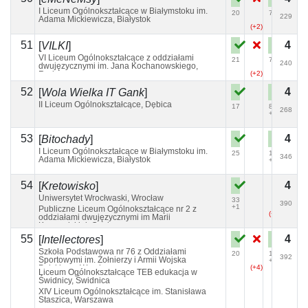
I Liceum Ogólnokształcące w Białymstoku im.
20
76
229
Adama Mickiewicza, Białystok
(+2)
51
4
[
VILKI
]
VI Liceum Ogólnokształcące z oddziałami
21
71
240
dwujęzycznymi im. Jana Kochanowskiego,
Radom
(+2)
(+1)
52
4
[
Wola Wielka IT Gank
]
II Liceum Ogólnokształcące, Dębica
17
82
268
+1
53
4
[
Bitochady
]
I Liceum Ogólnokształcące w Białymstoku im.
25
109
346
Adama Mickiewicza, Białystok
+3
54
4
[
Kretowisko
]
Uniwersytet Wrocłwaski, Wrocław
33
390
+1
Publiczne Liceum Ogólnokształcące nr 2 z
(+5)
oddziałami dwujęzycznymi im Marii
Konopnickiej, Opole
55
4
[
Intellectores
]
Szkoła Podstawowa nr 76 z Oddziałami
20
125
392
Sportowymi im. Żołnierzy i Armii Wojska
+1
Polskiego, Wrocław
(+4)
Liceum Ogólnokształcące TEB edukacja w
Świdnicy, Świdnica
XIV Liceum Ogólnokształcące im. Stanisława
Staszica, Warszawa