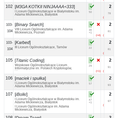
102
2
[
M3GA KOTKII NINJAAAA<333
]
I Liceum Ogólnokształcące w Białymstoku im.
50
78
Adama Mickiewicza, Białystok
(+3)
2
[
Binary Search
]
103-
VIII Liceum Ogólnokształcące im. Adama
36
104
81
Mickiewicza, Poznań
+1
(+4)
(+14)
(+7)
2
[
Karbed
]
103-
III Liceum Ogólnokształcące, Tarnów
22
104
81
(+5)
105
2
[
Titanic Coding
]
Wojskowe Ogólnokształcące Liceum
29
91
Informatyczne im. Polskich Kryptologów,
Warszawa
(+1)
(+2)
106
2
[
maciek i spułka
]
I Liceum Ogólnokształcące w Białymstoku im.
57
93
Adama Mickiewicza, Białystok
107
2
[
iBolki
]
I Liceum Ogólnokształcące w Białymstoku im.
47
97
Adama Mickiewicza, Białystok
+1
(+8)
I Liceum Ogólnokształcące im. Adama
Mickiewicza, Białystok
108
2
[
Dream Team
]