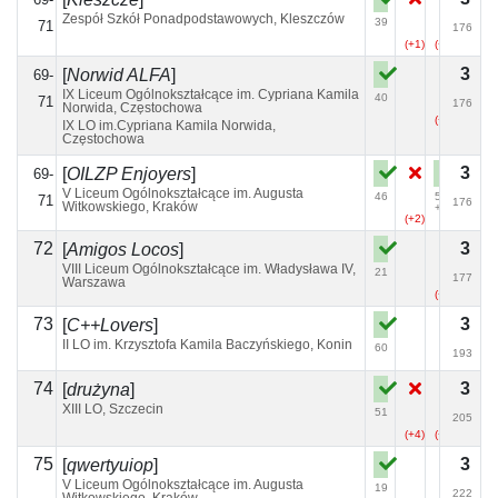
Zespół Szkół Ponadpodstawowych, Kleszczów
39
71
176
(+1)
(+6)
3
[
Norwid ALFA
]
69-
IX Liceum Ogólnokształcące im. Cypriana Kamila
40
71
176
Norwida, Częstochowa
(+19)
IX LO im.Cypriana Kamila Norwida,
Częstochowa
3
[
OILZP Enjoyers
]
69-
V Liceum Ogólnokształcące im. Augusta
46
59
71
176
Witkowskiego, Kraków
+1
(+2)
72
3
[
Amigos Locos
]
VIII Liceum Ogólnokształcące im. Władysława IV,
21
177
Warszawa
(+8)
73
3
[
C++Lovers
]
II LO im. Krzysztofa Kamila Baczyńskiego, Konin
60
193
74
3
[
drużyna
]
XIII LO, Szczecin
51
205
(+4)
(+2)
75
3
[
qwertyuiop
]
V Liceum Ogólnokształcące im. Augusta
19
222