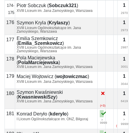
1
Piotr Sobczuk
(
Sobczuk321
)
174-
XVIII Liceum im. Jana Zamoyskiego, Warszawa
175
2970
176
1
Szymon Kryla
(
Krylaszy
)
XVIII Liceum Ogólnokształcące im. Jana
2973
Zamoyskiego, Warszawa
Emilia Szemkowicz
177
1
(
Emilia_Szemkowicz
)
XVIII Liceum Ogólnokształcące im. Jana
2987
Zamoyskiego, Warszawa
Pola Maciejewska
178
1
(
PolaMarciejewska
)
XVIII Liceum im. Jana Zamoyskiego, Warszawa
3001
179
1
Maciej Wojtowicz
(
wojtowiczmac
)
XVIII Liceum im. Jana Zamoyskiego, Warszawa
3044
Szymon Kwaśniewski
180
1
(
KwasniewskiSzy
)
XVIII Liceum im. Jana Zamoyskiego, Warszawa
6419
(+3)
181
1
Konrad Deryło
(
kderylo
)
I Liceum Ogólnokształcące im. ONZ, Biłgoraj
>
>
9999
99999
(+1)