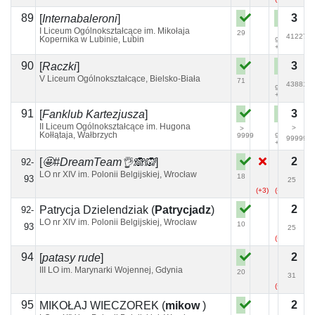
89
3
[
Internabaleroni
]
I Liceum Ogólnokształcące im. Mikołaja
29
>
41227
Kopernika w Lubinie, Lubin
9999
+7
90
3
[
Raczki
]
V Liceum Ogólnokształcące, Bielsko-Biała
71
>
43881
9999
+3
91
3
[
Fanklub Kartezjusza
]
II Liceum Ogólnokształcące im. Hugona
>
>
>
Kołłątaja, Wałbrzych
9999
9999
99999
+11
2
[
🤩#DreamTeam👌🙈🙉
]
92-
LO nr XIV im. Polonii Belgijskiej, Wrocław
18
93
25
(+3)
(+4)
(+2)
2
Patrycja Dzielendziak
(
Patrycjadz
)
92-
LO nr XIV im. Polonii Belgijskiej, Wrocław
10
93
25
(+4)
94
2
[
patasy rude
]
III LO im. Marynarki Wojennej, Gdynia
20
31
(+10)
95
2
MIKOŁAJ WIECZOREK
(
mikow
)