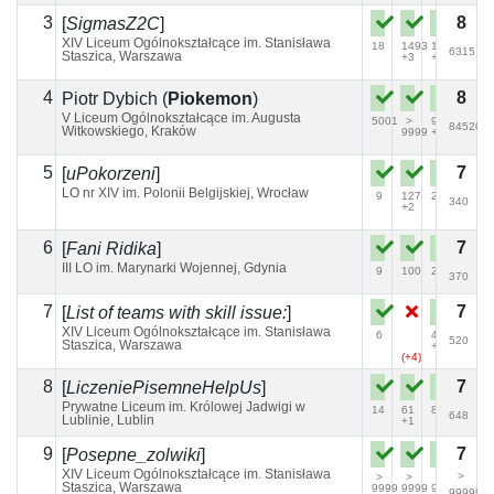
3
8
[
SigmasZ2C
]
XIV Liceum Ogólnokształcące im. Stanisława
18
1493
102
2013
6315
Staszica, Warszawa
+3
+1
+4
4
8
Piotr Dybich
(
Piokemon
)
V Liceum Ogólnokształcące im. Augusta
5001
>
9043
>
84520
Witkowskiego, Kraków
9999
+5
9999
5
7
[
uPokorzeni
]
LO nr XIV im. Polonii Belgijskiej, Wrocław
9
127
20
36
340
+2
6
7
[
Fani Ridika
]
III LO im. Marynarki Wojennej, Gdynia
9
100
21
144
370
7
7
[
List of teams with skill issue:
]
XIV Liceum Ogólnokształcące im. Stanisława
6
46
12
520
Staszica, Warszawa
+1
(+4)
8
7
[
LiczeniePisemneHelpUs
]
Prywatne Liceum im. Królowej Jadwigi w
14
61
81
192
648
Lublinie, Lublin
+1
9
7
[
Posepne_zolwiki
]
XIV Liceum Ogólnokształcące im. Stanisława
>
>
>
>
>
Staszica, Warszawa
9999
9999
9999
9999
99999