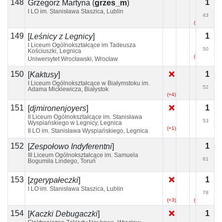
148
1
Grzegorz Martyna
(
grzes_m
)
I LO im. Stanisława Staszica, Lublin
43
(+2)
149
1
[
Leśnicy z Legnicy
]
I Liceum Ogólnokształcące im Tadeusza
50
Kościuszki, Legnica
(+3)
Uniwersytet Wrocławski, Wrocław
150
1
[
Kaktusy
]
I Liceum Ogólnokształcące w Białymstoku im.
52
Adama Mickiewicza, Białystok
(+4)
151
1
[
djmironenjoyers
]
II Liceum Ogólnokształcące im. Stanisława
53
Wyspiańskiego w Legnicy, Legnica
(+1)
II LO im. Stanisława Wyspiańskiego, Legnica
152
1
[
Zespołowo Indyferentni
]
III Liceum Ogólnokształcące im. Samuela
61
Bogumiła Lindego, Toruń
(+2)
153
1
[
zgerypałeczki
]
I LO im. Stanisława Staszica, Lublin
78
(+3)
(+2)
154
1
[
Kaczki Debugaczki
]