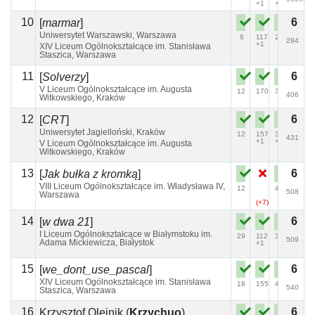
+1
+3
10
6
[
marmar
]
Uniwersytet Warszawski, Warszawa
6
117
27
294
+1
XIV Liceum Ogólnokształcące im. Stanisława
Staszica, Warszawa
11
6
[
Solverzy
]
V Liceum Ogólnokształcące im. Augusta
12
170
39
406
Witkowskiego, Kraków
12
6
[
CRT
]
Uniwersytet Jagielloński, Kraków
12
157
38
431
+1
+2
V Liceum Ogólnokształcące im. Augusta
Witkowskiego, Kraków
13
6
[
Jak bułka z kromką
]
VIII Liceum Ogólnokształcące im. Władysława IV,
12
40
132
508
Warszawa
+2
(+7)
14
6
[
w dwa 21
]
I Liceum Ogólnokształcące w Białymstoku im.
29
112
33
509
Adama Mickiewicza, Białystok
+1
15
6
[
we_dont_use_pascal
]
XIV Liceum Ogólnokształcące im. Stanisława
18
155
47
540
Staszica, Warszawa
16
6
Krzysztof Olejnik
(
Krzychuo
)