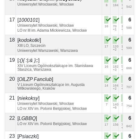
Uniwersytet Wrocławski, Wrocław
8
184
71
542
+5
17
6
[
1000101
]
Uniwersytet Wrocławski, Wrocław
16
70
128
586
+1
+5
LO nr III im. Adama Mickiewicza, Wrocław
18
6
[
kodokotki
]
XIII LO, Szczecin
17
120
109
599
+2
+2
Uniwersytet Warszawski, Warszawa
19
6
[
:(){ :|:& };:
]
XIV Liceum Ogólnokształcące im. Stanisława
16
182
54
666
Staszica, Warszawa
+3
+1
20
6
[
OILZP Fanclub
]
V Liceum Ogólnokształcące im. Augusta
14
164
39
707
Witkowskiego, Kraków
+2
+1
21
6
[
niekoksy
]
Uniwersytet Wrocławski, Wrocław
7
140
37
754
+6
LO nr XIV im. Polonii Belgijskiej, Wrocław
22
6
[
LGBBQ
]
LO nr XIV im. Polonii Belgijskiej, Wrocław
17
156
77
842
+3
23
6
[
Psiaczki
]