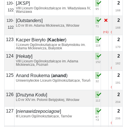
2
[
JKSP
]
120-
VIII Liceum Ogólnokształcące im. Władysława IV,
95
122
168
Warszawa
2
[
Outstanders
]
120-
LO nr III im. Adama Mickiewicza, Wrocław
71
122
168
(+1)
(+4)
123
2
Kacper Bieryło
(
Kacbier
)
I Liceum Ogólnokształcące w Białymstoku im.
118
170
Adama Mickiewicza, Białystok
124
2
[
Hekaty
]
VIII Liceum Ogólnokształcące im. Adama
152
182
Mickiewicza, Poznań
(+4)
(+2)
125
2
Anand Roukema
(
anand
)
Uniwersyteckie Liceum Ogólnokształcące, Toruń
32
191
(+3)
126
2
[
Drużyna Kodu
]
LO nr XIV im. Polonii Belgijskiej, Wrocław
112
204
127
2
[
nienawidzepociagow
]
III Liceum Ogólnokształcące, Tarnów
87
206
+3
(+6)