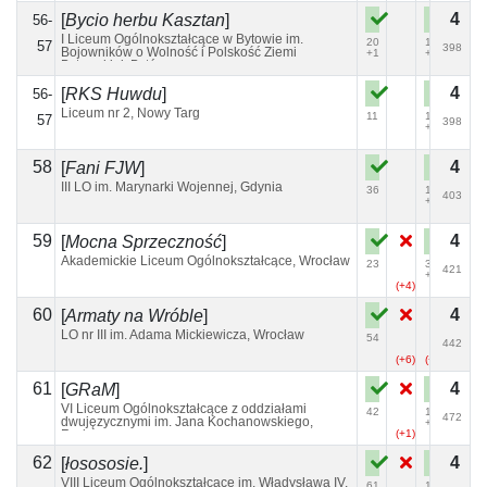
4
[
Bycio herbu Kasztan
]
56-
I Liceum Ogólnokształcące w Bytowie im.
20
118
57
398
Bojowników o Wolność i Polskość Ziemi
+1
+4
Bytowskiej, Bytów
4
[
RKS Huwdu
]
56-
Liceum nr 2, Nowy Targ
11
157
57
398
+5
58
4
[
Fani FJW
]
III LO im. Marynarki Wojennej, Gdynia
36
112
403
+1
59
4
[
Mocna Sprzeczność
]
Akademickie Liceum Ogólnokształcące, Wrocław
23
31
421
+4
(+4)
60
4
[
Armaty na Wróble
]
LO nr III im. Adama Mickiewicza, Wrocław
54
442
(+6)
(+4)
61
4
[
GRaM
]
VI Liceum Ogólnokształcące z oddziałami
42
158
472
dwujęzycznymi im. Jana Kochanowskiego,
+2
Radom
(+1)
62
4
[
łosososie.
]
VIII Liceum Ogólnokształcące im. Władysława IV,
61
128