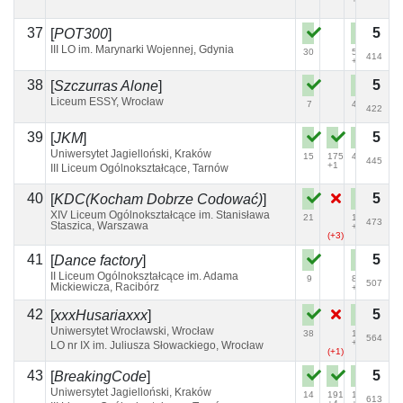
37
5
[
POT300
]
III LO im. Marynarki Wojennej, Gdynia
30
56
414
+1
38
5
[
Szczurras Alone
]
Liceum ESSY, Wrocław
7
40
422
39
5
[
JKM
]
Uniwersytet Jagielloński, Kraków
15
175
47
445
+1
III Liceum Ogólnokształcące, Tarnów
(+1)
40
5
[
KDC(Kocham Dobrze Codować)
]
XIV Liceum Ogólnokształcące im. Stanisława
21
132
473
Staszica, Warszawa
+4
(+3)
41
5
[
Dance factory
]
II Liceum Ogólnokształcące im. Adama
9
82
507
Mickiewicza, Racibórz
+3
42
5
[
xxxHusariaxxx
]
Uniwersytet Wrocławski, Wrocław
38
188
564
+3
LO nr IX im. Juliusza Słowackiego, Wrocław
(+1)
43
5
[
BreakingCode
]
Uniwersytet Jagielloński, Kraków
14
191
123
613