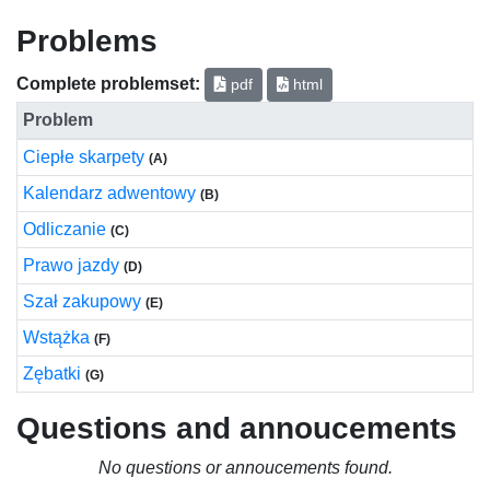
Problems
Complete problemset:
pdf
html
Problem
Ciepłe skarpety
(A)
Kalendarz adwentowy
(B)
Odliczanie
(C)
Prawo jazdy
(D)
Szał zakupowy
(E)
Wstążka
(F)
Zębatki
(G)
Questions and annoucements
No questions or annoucements found.