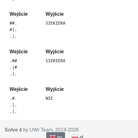
Wejście
Wyjście
##.

#|.

Wejście
Wyjście
.##

.|#

Wejście
Wyjście
.#.

.|.

Solve 4
by UWr Team, 2019-
2026
en
pl