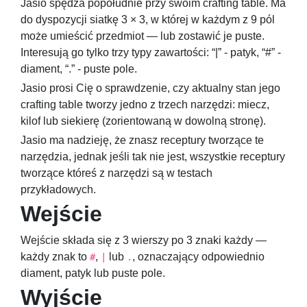
Jasio spędza popołudnie przy swoim crafting table. Ma
do dyspozycji siatkę
3 × 3
, w której w każdym z 9 pól
może umieścić przedmiot — lub zostawić je puste.
Interesują go tylko trzy typy zawartości: “|” - patyk, “#” -
diament, “.” - puste pole.
Jasio prosi Cię o sprawdzenie, czy aktualny stan jego
crafting table tworzy jedno z trzech narzędzi: miecz,
kilof lub siekierę (zorientowaną w dowolną stronę).
Jasio ma nadzieję, że znasz receptury tworzące te
narzędzia, jednak jeśli tak nie jest, wszystkie receptury
tworzące któreś z narzędzi są w testach
przykładowych.
Wejście
Wejście składa się z 3 wierszy po 3 znaki każdy —
każdy znak to
,
lub
, oznaczający odpowiednio
#
|
.
diament, patyk lub puste pole.
Wyjście