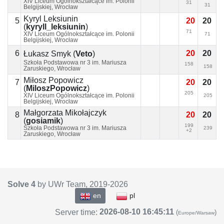
XIV Liceum Ogólnokształcące im. Polonii
31
31
Belgijskiej, Wrocław
Kyryl Leksiunin
5
20
20
(
kyryll_leksiunin
)
71
XIV Liceum Ogólnokształcące im. Polonii
71
Belgijskiej, Wrocław
6
20
20
Łukasz Smyk
(
Veto
)
Szkoła Podstawowa nr 3 im. Mariusza
158
158
Zaruskiego, Wrocław
Miłosz Popowicz
7
20
20
(
MiloszPopowicz
)
205
XIV Liceum Ogólnokształcące im. Polonii
205
Belgijskiej, Wrocław
Małgorzata Mikołajczyk
8
20
20
(
gosiamik
)
199
Szkoła Podstawowa nr 3 im. Mariusza
239
+2
Zaruskiego, Wrocław
Solve 4
by UWr Team, 2019-
2026
en
pl
2026-08-10 16:45:11
Server time:
(
)
Europe/Warsaw