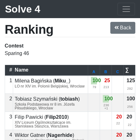
Solve 4
Ranking
Back
Contest
Sparing 46
#
Name
∑
A
B
C
1
100
25
125
Milena Bagińska
(
Miku_
)
LO nr XIV im. Polonii Belgijskiej, Wrocław
79
213
292
2
100
100
Tobiasz Szymański
(
tobiash
)
Szkoła Podstawowa nr 8 im. Józefa
236
256
Piłsudskiego, Wrocław
+1
3
20
20
Filip Pawicki
(
Filip2010
)
XIV Liceum Ogólnokształcące im.
22
22
Stanisława Staszica, Warszawa
4
20
20
Wiktor Gatner
(
Nagerhide
)