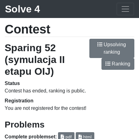
Solve 4
Contest
Upsolving
Sparing 52
ranking
(symulacja II
Ranking
etapu OIJ)
Status
Contest has ended, ranking is public.
Registration
You are not registered for the contest!
Problems
Complete problemset:
pdf
html