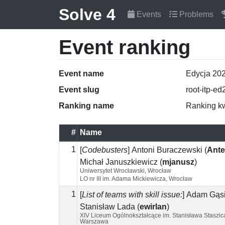
Solve 4
Events
Problems
Event ranking
Event name
Edycja 20
Event slug
root-itp-e
Ranking name
Ranking kw
#
Name
1
[
Codebusters
]
Antoni Buraczewski
(
Ant
Michał Januszkiewicz
(
mjanusz
)
Uniwersytet Wrocławski, Wrocław
LO nr III im. Adama Mickiewicza, Wrocław
1
[
List of teams with skill issue:
]
Adam Gąs
Stanisław Lada
(
ewirlan
)
XIV Liceum Ogólnokształcące im. Stanisława Staszic
Warszawa