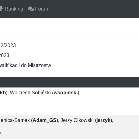
Ranking
Forum
22/2023
d2023
alifikacji do Mistrzostw
ekb
)
,
Wojciech Sobiński
(
wsobinski
)
,
ienica-Samek
(
Adam_GS
)
,
Jerzy Olkowski
(
jerzyk
)
,
a,