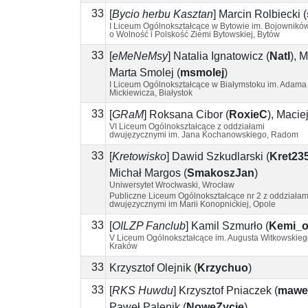
33
[
Bycio herbu Kasztan
]
Marcin Rolbiecki
(
I Liceum Ogólnokształcące w Bytowie im. Bojownikó
o Wolność i Polskość Ziemi Bytowskiej, Bytów
33
[
eMeNeMsy
]
Natalia Ignatowicz
(
NatI
)
,
M
Marta Smolej
(
msmolej
)
I Liceum Ogólnokształcące w Białymstoku im. Adama
Mickiewicza, Białystok
33
[
GRaM
]
Roksana Cibor
(
RoxieC
)
,
Maciej
VI Liceum Ogólnokształcące z oddziałami
dwujęzycznymi im. Jana Kochanowskiego, Radom
33
[
Kretowisko
]
Dawid Szkudlarski
(
Kret23
Michał Margos
(
SmakoszJan
)
Uniwersytet Wrocłwaski, Wrocław
Publiczne Liceum Ogólnokształcące nr 2 z oddziałam
dwujęzycznymi im Marii Konopnickiej, Opole
33
[
OILZP Fanclub
]
Kamil Szmurło
(
Kemi_
V Liceum Ogólnokształcące im. Augusta Witkowskieg
Kraków
33
Krzysztof Olejnik
(
Krzychuo
)
33
[
RKS Huwdu
]
Krzysztof Pniaczek
(
mawe
Paweł Palenik
(
NoweZycie
)