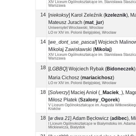
XIV Liceum Ogólnokształcące im. Stanisława Staszic
Warszawa
14
[
niekoksy
]
Karol Żeleźnik
(
kzeleznik
)
,
Ma
Mateusz Jurach
(
mat_jur
)
Uniwersytet Wrocławski, Wrocław
LO nr XIV im. Polonii Belgijskiej, Wrocław
14
[
we_dont_use_pascal
]
Wojciech Malino
Mikołaj Zawisławski
(
Mikolaj
)
XIV Liceum Ogólnokształcące im. Stanisława Staszic
Warszawa
18
[
LGBBQ
]
Wojciech Rybak
(
Bidoneczek
)
Maria Cichosz
(
mariacichosz
)
LO nr XIV im. Polonii Belgijskiej, Wrocław
18
[
Solverzy
]
Maciej Anioł
(
_Maciek_
)
,
Magd
Miłosz Płatek
(
Szalony_Ogorek
)
V Liceum Ogólnokształcące im. Augusta Witkowskieg
Kraków
18
[
w dwa 21
]
Adam Bęcłowicz
(
adibec
)
,
Mi
I Liceum Ogólnokształcące w Białymstoku im. Adama
Mickiewicza, Białystok