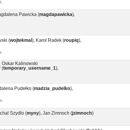
a,
gdalena Pawicka
(
magdapawicka
)
,
wski
(
wojtekmal
)
,
Karol Radek
(
roupiq
)
,
a,
Oskar Kalinowski
,
(
temporary_username_1
)
,
alena Pudełko
(
madzia_pudelko
)
,
o,
chal Szydlo
(
myny
)
,
Jan Zimnoch
(
jzimnoch
)