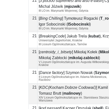
21
[
3 pot300 supremes! and also e-bash
]
Cy
Michal Jóżwik
(
mjozwik
)
III LO im. Marynarki Wojennej, Gdynia
21
[
Bing Chilling
]
Tymoteusz Rogacki
(
T_ro
Igor Sobocinski
(
ISobocinski
)
III LO im. Marynarki Wojennej, Gdynia
21
[
BreakingCode
]
Jakub Trela
(
kubat
)
,
Krz
Uniwersytet Jagielloński, Kraków
III Liceum Ogólnokształcące, Tarnów
21
[
centroidy_i_bitsety
]
Mikołaj Kołek
(
Miko
Mikołaj Zabłocki
(
mikolaj-zablocki
)
V Liceum Ogólnokształcące im. Augusta Witkowskieg
Kraków
21
[
Dance factory
]
Szymon Nowak
(
Szymo
II Liceum Ogólnokształcące im. Adama Mickiewicza,
Racibórz
21
[
KDC(Kocham Dobrze Codować)
]
Kamil
Tomasz Brutt
(
malinowy
)
XIV Liceum Ogólnokształcące im. Stanisława Staszic
Warszawa
21
[
kod passant
]
Kacper Orszulak
(
shell
)
,
Fi