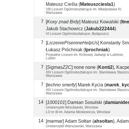
Mateusz Cieśla
(
Mateuszciesla1
)
VIII Liceum Ogólnokształcące im. Władysława IV,
Warszawa
7
[
Koxy znad Brdy
]
Mateusz Kowalski
(
Itn
Jakub Stachowicz
(
Jakub222444
)
VI Liceum Ogólnokształcące, Bydgoszcz
7
[
LiczeniePisemneHelpUs
]
Konstanty Smo
Łukasz Próchniak
(
lprochniak
)
Prywatne Liceum im. Królowej Jadwigi w Lublinie,
Lublin
7
[
SigmasZ2C
]
none none
(
Konti2
)
,
Kacpe
XIV Liceum Ogólnokształcące im. Stanisława Staszic
Warszawa
7
[
techno smerfy
]
Marek Kycia
(
marek_kyc
XIV Liceum Ogólnokształcące im. Stanisława Staszic
Warszawa
14
[
1000101
]
Damian Sosulski
(
damianide
Uniwersytet Wrocławski, Wrocław
LO nr III im. Adama Mickiewicza, Wrocław
14
[
marmar
]
Adam Sołtan
(
ahsoltan
)
,
Adam
Uniwersytet Warszawski, Warszawa