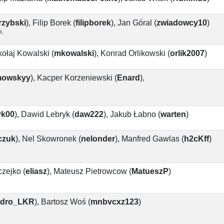
zybski
)
,
Filip Borek
(
filipborek
)
,
Jan Góral
(
zwiadowcy10
)
a,
kołaj Kowalski
(
mkowalski
)
,
Konrad Orlikowski
(
orlik2007
)
mowskyy
)
,
Kacper Korzeniewski
(
Enard
)
,
yk00
)
,
Dawid Lebryk
(
daw222
)
,
Jakub Łabno
(
warten
)
czuk
)
,
Nel Skowronek
(
nelonder
)
,
Manfred Gawlas
(
h2cKff
)
czejko
(
eliasz
)
,
Mateusz Pietrowcow
(
MatueszP
)
dro_LKR
)
,
Bartosz Woś
(
mnbvcxz123
)