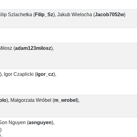
ilip Szlachetka
(
Filip_Sz
)
,
Jakub Wielocha
(
Jacob7052w
)
iłosz
(
adam123milosz
)
,
)
,
Igor Czaplicki
(
igor_cz
)
,
plo
)
,
Małgorzata Wróbel
(
m_wrobel
)
,
Son Nguyen
(
asnguyen
)
,
)
a,