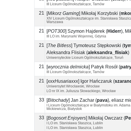
III Liceum Ogólnokształcące, Tarnów
21
[
Mikorz Gaming
]
Mikołaj Korzybski
(
mkor
XIV Liceum Ogólnokształcące im. Stanisława Staszic
Warszawa
21
[
POT300
]
Szymon Hajderek
(
Hiderr
)
,
Mi
III LO im. Marynarki Wojennej, Gdynia
21
[
The Bitless
]
Tymoteusz Stępkowski
(
ty
Aleksandra Flisiak
(
aleksandra_flisiak
)
Uniwersyteckie Liceum Ogólnokształcące, Toruń
21
[
wyrocznia delmicka
]
Patryk Rosół
(
patr
III Liceum Ogólnokształcące, Tarnów
21
[
xxxHusariaxxx
]
Igor Hańczaruk
(
szaran
Uniwersytet Wrocławski, Wrocław
LO nr IX im. Juliusza Słowackiego, Wrocław
33
[
Bitochady
]
Jan Zachar
(
pava
)
,
eliasz mi
I Liceum Ogólnokształcące w Białymstoku im. Adama
Mickiewicza, Białystok
33
[
Bogosort Enjoyers
]
Mikołaj Owczarz
(
Pe
I LO im. Stanisława Staszica, Lublin
I LO im. Stanisława Staszica, Lublin