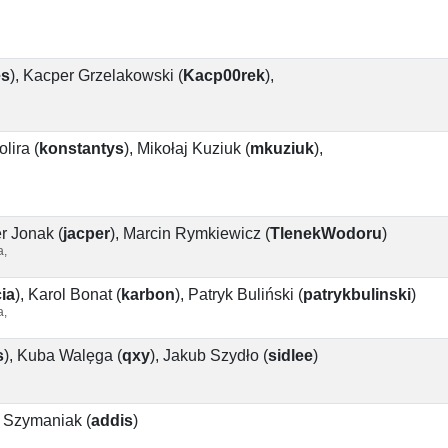
es
)
,
Kacper Grzelakowski
(
Kacp00rek
)
,
lira
(
konstantys
)
,
Mikołaj Kuziuk
(
mkuziuk
)
,
r Jonak
(
jacper
)
,
Marcin Rymkiewicz
(
TlenekWodoru
)
a,
ia
)
,
Karol Bonat
(
karbon
)
,
Patryk Buliński
(
patrykbulinski
)
a,
s
)
,
Kuba Walęga
(
qxy
)
,
Jakub Szydło
(
sidlee
)
 Szymaniak
(
addis
)