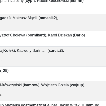
prian Należny
(
cypr
)
,
Hubert Głuchowski
(
fishhh
)
,
gacki
)
,
Mateusz Mącik
(
mmacik2
)
,
ysztof Cholewa
(
bornikard
)
,
Karol Dziekan
(
Dario
)
lajKolek
)
,
Ksawery Bartman
(
sarcia3
)
,
o,
n_25
)
 Mrówczyński
(
kamrow
)
,
Wojciech Grzela
(
wojtup
)
,
a,
lip Maziarka
(
MathematicsFeline
)
,
Jakub Witek
(
Hummus
)