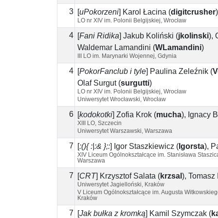
3
[
uPokorzeni
]
Karol Łacina
(
digitcrusher
)
LO nr XIV im. Polonii Belgijskiej, Wrocław
4
[
Fani Ridika
]
Jakub Koliński
(
jkolinski
)
,
Waldemar Lamandini
(
WLamandini
)
III LO im. Marynarki Wojennej, Gdynia
4
[
PokorFanclub i tyle
]
Paulina Żeleźnik
(
V
Olaf Surgut
(
surgutti
)
LO nr XIV im. Polonii Belgijskiej, Wrocław
Uniwersytet Wrocławski, Wrocław
6
[
kodokotki
]
Zofia Krok
(
mucha
)
,
Ignacy 
XIII LO, Szczecin
Uniwersytet Warszawski, Warszawa
7
[
:(){ :|:& };:
]
Igor Staszkiewicz
(
Igorsta
)
,
P
XIV Liceum Ogólnokształcące im. Stanisława Staszic
Warszawa
7
[
CRT
]
Krzysztof Salata
(
krzsal
)
,
Tomasz 
Uniwersytet Jagielloński, Kraków
V Liceum Ogólnokształcące im. Augusta Witkowskieg
Kraków
7
[
Jak bułka z kromką
]
Kamil Szymczak
(
k