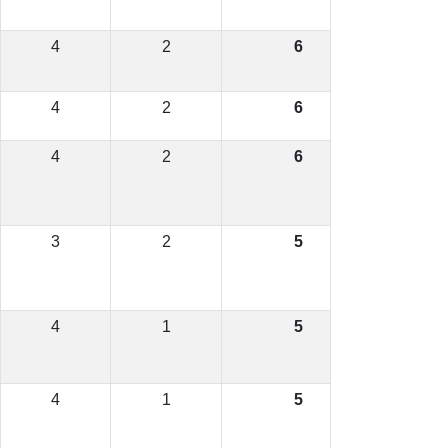
4
2
6
4
2
6
4
2
6
3
2
5
4
1
5
4
1
5