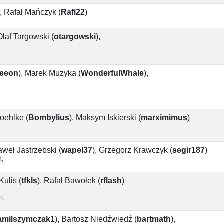
,
Rafał Mańczyk
(
Rafi22
)
Olaf Targowski
(
otargowski
)
,
eeon
)
,
Marek Muzyka
(
WonderfulWhale
)
,
Boehlke
(
Bombylius
)
,
Maksym Iskierski
(
marximimus
)
aweł Jastrzębski
(
wapel37
)
,
Grzegorz Krawczyk
(
segir187
)
a,
Kulis
(
tfkls
)
,
Rafał Bawołek
(
rflash
)
o,
amilszymczak1
)
,
Bartosz Niedźwiedź
(
bartmath
)
,