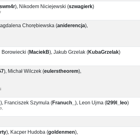
swm4r
)
,
Nikodem Niciejewski
(
szwagierk
)
w
agdalena Chorębiewska
(
aniderencja
)
,
 Borowiecki
(
MaciekB
)
,
Jakub Grzelak
(
KubaGrzelak
)
57
)
,
Michał Wilczek
(
eulerstheorem
)
,
i
o
)
,
Franciszek Szymula
(
Franuch_
)
,
Leon Ujma
(
l299l_leo
)
o,
rty
)
,
Kacper Hudoba
(
goldenmen
)
,