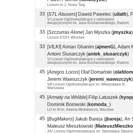
Liceum nr 2, Nowy Targ
33
[
STL Abusers
]
Dawid Pawelec
(
uilath
)
,
F
VI Liceum Ogólnokształcące z oddziałami
dwujęzycznymi im. Jana Kochanowskiego, Radom
33
[
Szczurras Alone
]
Jan Myszka
(
jmyszka
)
Liceum ESSY, Wrocław
33
[
VILKI
]
Aiman Ghanim
(
ajmenG
)
,
Adam M
Antoni Ślusarczyk
(
antek_slusarczyk
)
VI Liceum Ogólnokształcące z oddziałami
dwujęzycznymi im. Jana Kochanowskiego, Radom
45
[
Amigos Locos
]
Olaf Domański
(
olafdom
Jeremi Wawszczyk
(
jeremi_wawszczyk
)
VIII Liceum Ogólnokształcące im. Władysława IV,
Warszawa
45
[
Armaty na Wróble
]
Filip Latuszek
(
hyop
Dominik Borowski
(
komoda_
)
LO nr III im. Adama Mickiewicza, Wrocław
45
[
BugMakers
]
Jakub Bareja
(
jbareja
)
,
An 
Mateusz Mieszkowski
(
MateuszMieszko
XIV Liceum Ogólnokształcące im. Stanisława Staszic