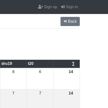
Sign up
Sign in
Back
dru19
t20
∑
8
6
14
7
7
14