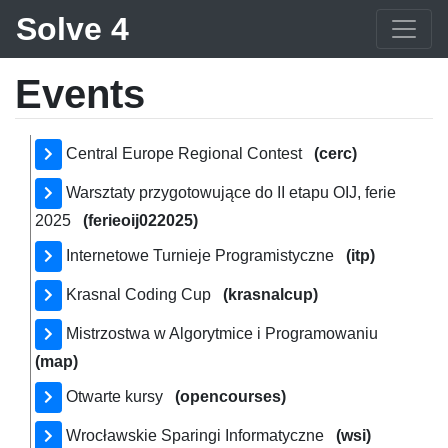
Solve 4
Events
Central Europe Regional Contest
(cerc)
Warsztaty przygotowujące do II etapu OIJ, ferie
2025
(ferieoij022025)
Internetowe Turnieje Programistyczne
(itp)
Krasnal Coding Cup
(krasnalcup)
Mistrzostwa w Algorytmice i Programowaniu
(map)
Otwarte kursy
(opencourses)
Wrocławskie Sparingi Informatyczne
(wsi)