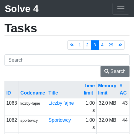
Solve 4
Tasks
1
2
3
4
29
Search
Time
Memory
#
ID
Codename
Title
limit
limit
AC
1063
Liczby fajne
1.00
32.0 MB
43
liczby-fajne
s
1062
Sportowcy
1.00
32.0 MB
44
sportowcy
s