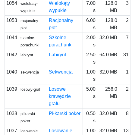
1054
Wielokąty
7.00
128.0
3
wielokaty-
wypukłe
s
MB
wypukle
1053
Racjonalny
6.00
128.0
2
racjonalny-
płot
s
MB
plot
1044
Szkolne
2.00
32.0 MB
7
szkolne-
porachunki
s
porachunki
1042
Labirynt
2.50
64.0 MB
31
labirynt
s
1040
Sekwencja
1.00
32.0 MB
1
sekwencja
s
1039
Losowe
5.00
256.0
2
losowy-graf
krawędzie
s
MB
grafu
1038
Piłkarski poker
0.50
32.0 MB
8
pilkarski-
s
poker
1037
Losowanie
1.00
32.0 MB
13
losowanie