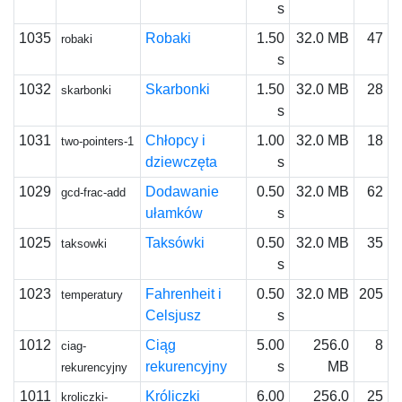
s
1035
Robaki
1.50
32.0 MB
47
robaki
s
1032
Skarbonki
1.50
32.0 MB
28
skarbonki
s
1031
Chłopcy i
1.00
32.0 MB
18
two-pointers-1
dziewczęta
s
1029
Dodawanie
0.50
32.0 MB
62
gcd-frac-add
ułamków
s
1025
Taksówki
0.50
32.0 MB
35
taksowki
s
1023
Fahrenheit i
0.50
32.0 MB
205
temperatury
Celsjusz
s
1012
Ciąg
5.00
256.0
8
ciag-
rekurencyjny
s
MB
rekurencyjny
1011
Króliczki
6.00
256.0
25
kroliczki-