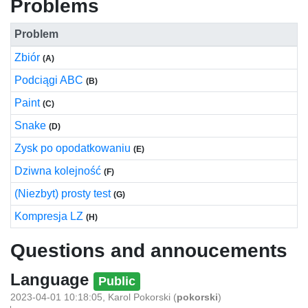
Problems
Problem
Zbiór
(A)
Podciągi ABC
(B)
Paint
(C)
Snake
(D)
Zysk po opodatkowaniu
(E)
Dziwna kolejność
(F)
(Niezbyt) prosty test
(G)
Kompresja LZ
(H)
Questions and annoucements
Language
Public
2023-04-01 10:18:05
,
Karol Pokorski
(
pokorski
)