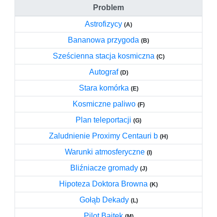
Problem
Astrofizycy
(A)
Bananowa przygoda
(B)
Sześcienna stacja kosmiczna
(C)
Autograf
(D)
Stara komórka
(E)
Kosmiczne paliwo
(F)
Plan teleportacji
(G)
Zaludnienie Proximy Centauri b
(H)
Warunki atmosferyczne
(I)
Bliźniacze gromady
(J)
Hipoteza Doktora Browna
(K)
Gołąb Dekady
(L)
Pilot Bajtek
(M)