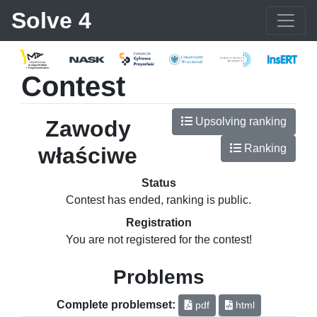
Solve 4
Contest
Upsolving ranking
Zawody
Ranking
właściwe
Status
Contest has ended, ranking is public.
Registration
You are not registered for the contest!
Problems
Complete problemset:
pdf
html