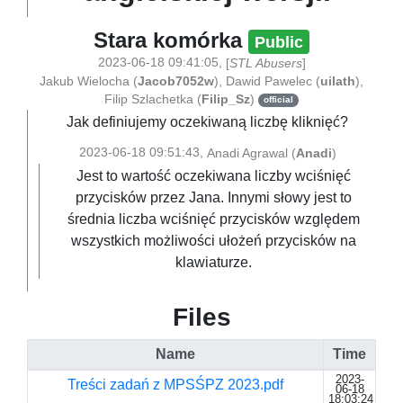
Stara komórka
Public
2023-06-18 09:41:05
,
[
STL Abusers
]
Jakub Wielocha
(
Jacob7052w
)
,
Dawid Pawelec
(
uilath
)
,
Filip Szlachetka
(
Filip_Sz
)
official
Jak definiujemy oczekiwaną liczbę kliknięć?
2023-06-18 09:51:43
,
Anadi Agrawal
(
Anadi
)
Jest to wartość oczekiwana liczby wciśnięć
przycisków przez Jana. Innymi słowy jest to
średnia liczba wciśnięć przycisków względem
wszystkich możliwości ułożeń przycisków na
klawiaturze.
Files
Name
Time
2023-
Treści zadań z MPSŚPZ 2023.pdf
06-18
18:03:24