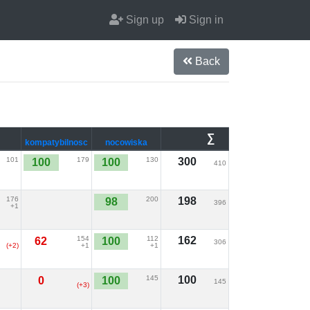
Sign up
Sign in
Back
∑
kompatybilnosc
nocowiska
101
179
130
300
100
100
410
176
200
198
98
396
+1
154
112
162
62
100
306
(+2)
+1
+1
145
100
0
100
145
(+3)