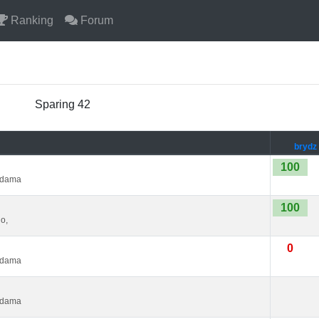
Ranking
Forum
Sparing 42
brydz
100
 Adama
100
o,
0
 Adama
 Adama