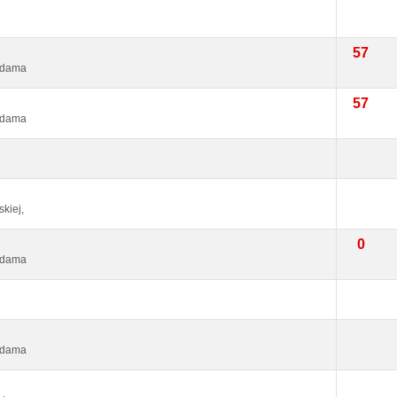
57
 Adama
57
 Adama
kiej,
0
 Adama
 Adama