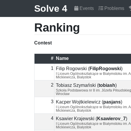
Solve 4
Events
Problems
Ranking
Contest
#
Name
1
Filip Rogowski
(
FilipRogowski
)
I Liceum Ogólnokształcące w Białymstoku im.
Mickiewicza, Białystok
2
Tobiasz Szymański
(
tobiash
)
Szkoła Podstawowa nr 8 im. Józefa Piłsudskieg
Wrocław
3
Kacper Wojtkielewicz
(
pasjans
)
I Liceum Ogólnokształcące w Białymstoku im.
Mickiewicza, Białystok
4
Ksawier Krajewski
(
Ksawierov_7
)
I Liceum Ogólnokształcące w Białymstoku im.
Mickiewicza, Białystok