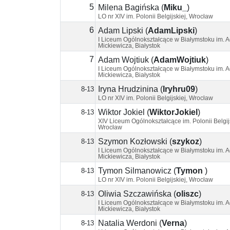
5
Milena Bagińska
(
Miku_
)
LO nr XIV im. Polonii Belgijskiej, Wrocław
6
Adam Lipski
(
AdamLipski
)
I Liceum Ogólnokształcące w Białymstoku im.
Mickiewicza, Białystok
7
Adam Wojtiuk
(
AdamWojtiuk
)
I Liceum Ogólnokształcące w Białymstoku im.
Mickiewicza, Białystok
Iryna Hrudzinina
(
Iryhru09
)
8-13
LO nr XIV im. Polonii Belgijskiej, Wrocław
Wiktor Jokiel
(
WiktorJokiel
)
8-13
XIV Liceum Ogólnokształcące im. Polonii Belgijs
Wrocław
Szymon Kozłowski
(
szykoz
)
8-13
I Liceum Ogólnokształcące w Białymstoku im.
Mickiewicza, Białystok
Tymon Silmanowicz
(
Tymon
)
8-13
LO nr XIV im. Polonii Belgijskiej, Wrocław
Oliwia Szczawińska
(
oliszc
)
8-13
I Liceum Ogólnokształcące w Białymstoku im.
Mickiewicza, Białystok
Natalia Werdoni
(
Verna
)
8-13