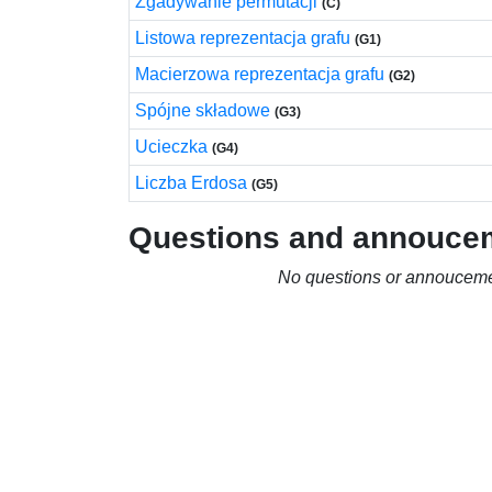
Zgadywanie permutacji
(C)
Listowa reprezentacja grafu
(G1)
Macierzowa reprezentacja grafu
(G2)
Spójne składowe
(G3)
Ucieczka
(G4)
Liczba Erdosa
(G5)
Questions and annouce
No questions or annouceme