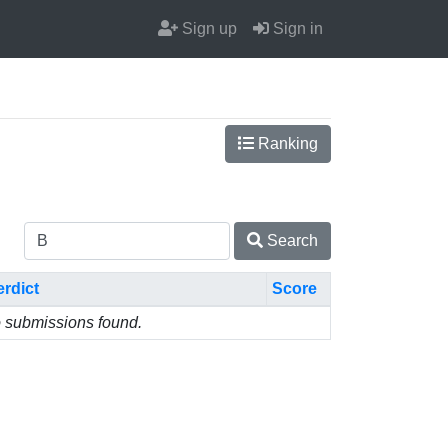
Sign up
Sign in
Ranking
Search
erdict
Score
 submissions found.