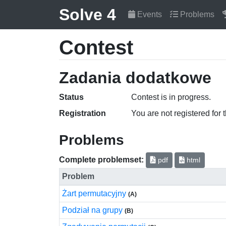
Solve 4
Events
Problems
Contest
Zadania dodatkowe
Status
Contest is in progress.
Registration
You are not registered for 
Problems
Complete problemset:
pdf
html
Problem
Żart permutacyjny
(A)
Podział na grupy
(B)