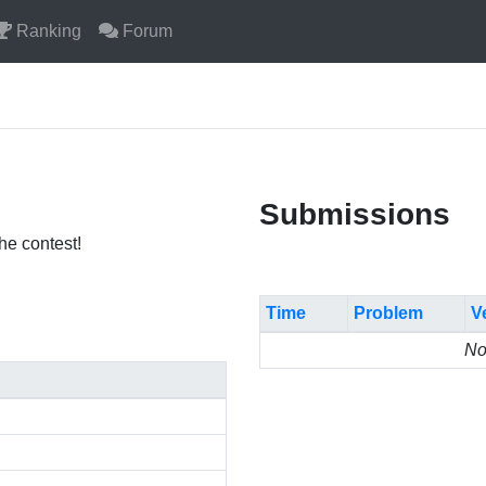
Ranking
Forum
Submissions
the contest!
Time
Problem
V
No