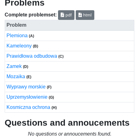
Problems
Complete problemset:
pdf
html
Problem
Plemiona
(A)
Kameleony
(B)
Prawidłowa odbudowa
(C)
Zamek
(D)
Mozaika
(E)
Wyprawy morskie
(F)
Uprzemysłowienie
(G)
Kosmiczna ochrona
(H)
Questions and annoucements
No questions or annoucements found.