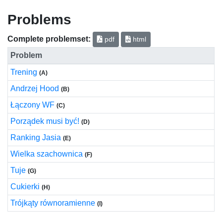
Problems
Complete problemset:
pdf
html
Problem
Trening
(A)
Andrzej Hood
(B)
Łączony WF
(C)
Porządek musi być!
(D)
Ranking Jasia
(E)
Wielka szachownica
(F)
Tuje
(G)
Cukierki
(H)
Trójkąty równoramienne
(I)