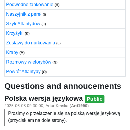
Podwodne tankowanie
(H)
Naszyjnik z pereł
(I)
Szyfr Atlantydów
(J)
Krzyżyki
(K)
Zestawy do nurkowania
(L)
Kraby
(M)
Rozmowy wielorybów
(N)
Powrót Atlantydy
(O)
Questions and annoucements
Polska wersja językowa
Public
2025-06-08 09:30:00
,
Artur Kraska
(
Arti1990
)
Prosimy o przełączenie się na polską wersję językową
(przyciskiem na dole strony).