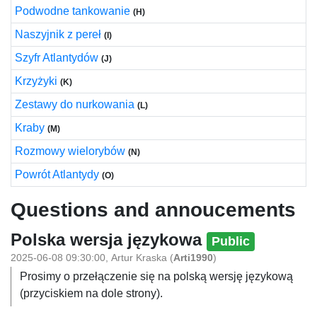
Podwodne tankowanie
(H)
Naszyjnik z pereł
(I)
Szyfr Atlantydów
(J)
Krzyżyki
(K)
Zestawy do nurkowania
(L)
Kraby
(M)
Rozmowy wielorybów
(N)
Powrót Atlantydy
(O)
Questions and annoucements
Polska wersja językowa
Public
2025-06-08 09:30:00
,
Artur Kraska
(
Arti1990
)
Prosimy o przełączenie się na polską wersję językową
(przyciskiem na dole strony).