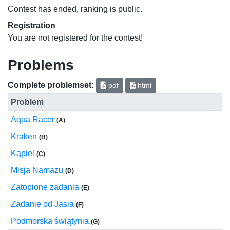
Contest has ended, ranking is public.
Registration
You are not registered for the contest!
Problems
Complete problemset:
pdf
html
Problem
Aqua Racer
(A)
Kraken
(B)
Kąpiel
(C)
Misja Namazu
(D)
Zatopione zadania
(E)
Zadanie od Jasia
(F)
Podmorska świątynia
(G)