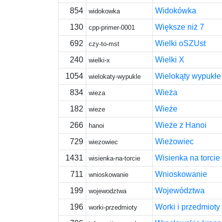
854
Widokówka
widokowka
130
Większe niż 7
cpp-primer-0001
692
Wielki oSZUst
czy-to-mst
240
Wielki X
wielki-x
1054
Wielokąty wypukłe
wielokaty-wypukle
834
Wieża
wieza
182
Wieże
wieze
266
Wieże z Hanoi
hanoi
729
Wieżowiec
wiezowiec
1431
Wisienka na torcie
wisienka-na-torcie
711
Wnioskowanie
wnioskowanie
199
Województwa
wojewodztwa
196
Worki i przedmioty
worki-przedmioty