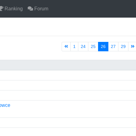
Ranking
Forum
1
24
25
26
27
29
owce