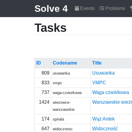
Solve 4
Events
Problems
Tasks
ID
Codename
Title
809
Usuwanka
usuwanka
833
VMPC
vmpc
737
Waga czwórkowa
waga-czworkowa
1424
Warszawskie wież
wiezowce-
warszawskie
174
Wąż Antek
spirala
647
Widoczność
widocznosc