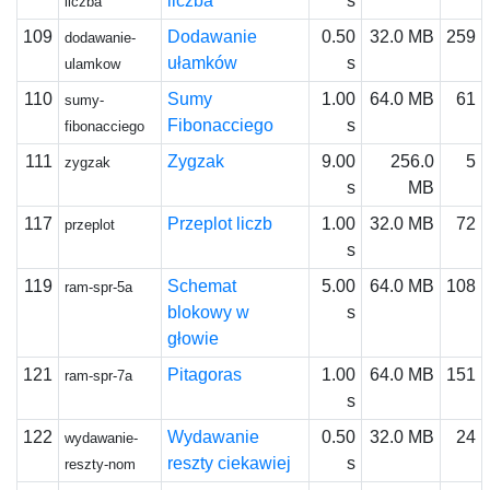
liczba
s
liczba
109
Dodawanie
0.50
32.0 MB
259
dodawanie-
ułamków
s
ulamkow
110
Sumy
1.00
64.0 MB
61
sumy-
Fibonacciego
s
fibonacciego
111
Zygzak
9.00
256.0
5
zygzak
s
MB
117
Przeplot liczb
1.00
32.0 MB
72
przeplot
s
119
Schemat
5.00
64.0 MB
108
ram-spr-5a
blokowy w
s
głowie
121
Pitagoras
1.00
64.0 MB
151
ram-spr-7a
s
122
Wydawanie
0.50
32.0 MB
24
wydawanie-
reszty ciekawiej
s
reszty-nom