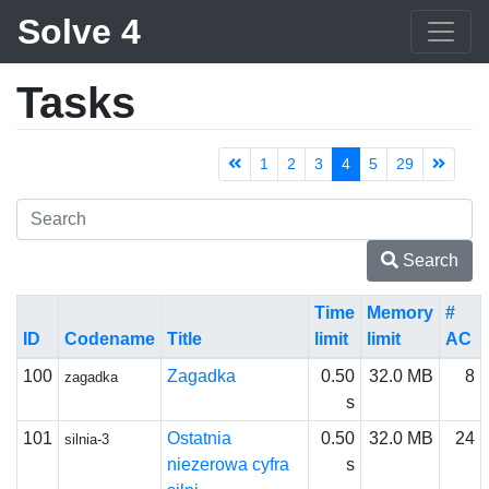
Solve 4
Tasks
1
2
3
4
5
29
Search
Time
Memory
#
ID
Codename
Title
limit
limit
AC
100
Zagadka
0.50
32.0 MB
8
zagadka
s
101
Ostatnia
0.50
32.0 MB
24
silnia-3
niezerowa cyfra
s