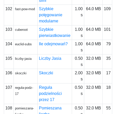
silni
102
Szybkie
1.00
64.0 MB
109
fast-pow-mod
potęgowanie
s
modularne
103
Szybkie
1.00
64.0 MB
101
cuberoot
pierwiastkowanie
s
104
Ile odejmowań?
1.00
64.0 MB
79
euclid-subs
s
105
Liczby Jasia
0.50
32.0 MB
35
liczby-jasia
s
106
Skoczki
2.00
32.0 MB
17
skoczki
s
107
Reguła
0.50
32.0 MB
18
regula-podz-
podzielności
s
17
przez 17
108
Pomieszana
0.50
32.0 MB
55
pomieszana-