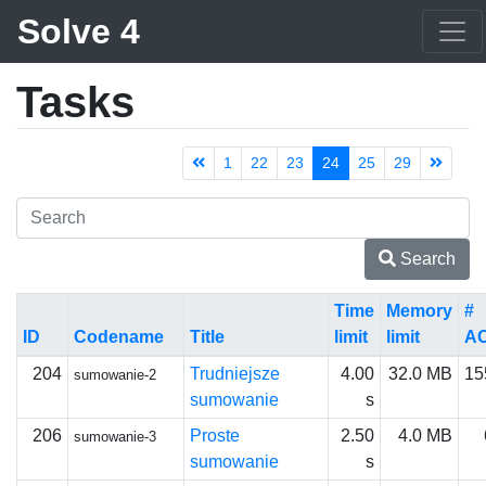
Solve 4
Tasks
1
22
23
24
25
29
Search
Time
Memory
#
ID
Codename
Title
limit
limit
A
204
Trudniejsze
4.00
32.0 MB
15
sumowanie-2
sumowanie
s
206
Proste
2.50
4.0 MB
sumowanie-3
sumowanie
s