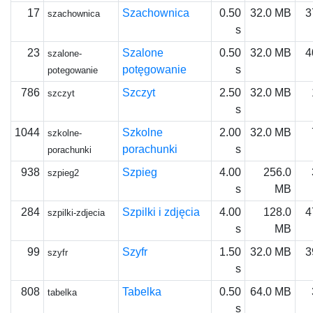
17
Szachownica
0.50
32.0 MB
3
szachownica
s
23
Szalone
0.50
32.0 MB
4
szalone-
potęgowanie
s
potegowanie
786
Szczyt
2.50
32.0 MB
szczyt
s
1044
Szkolne
2.00
32.0 MB
szkolne-
porachunki
s
porachunki
938
Szpieg
4.00
256.0
szpieg2
s
MB
284
Szpilki i zdjęcia
4.00
128.0
4
szpilki-zdjecia
s
MB
99
Szyfr
1.50
32.0 MB
3
szyfr
s
808
Tabelka
0.50
64.0 MB
tabelka
s