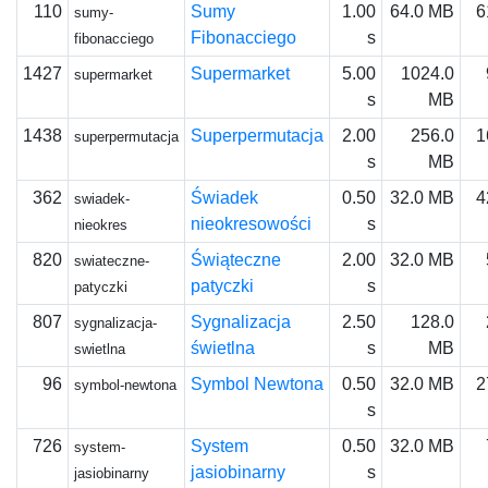
110
Sumy
1.00
64.0 MB
6
sumy-
Fibonacciego
s
fibonacciego
1427
Supermarket
5.00
1024.0
supermarket
s
MB
1438
Superpermutacja
2.00
256.0
1
superpermutacja
s
MB
362
Świadek
0.50
32.0 MB
4
swiadek-
nieokresowości
s
nieokres
820
Świąteczne
2.00
32.0 MB
swiateczne-
patyczki
s
patyczki
807
Sygnalizacja
2.50
128.0
sygnalizacja-
świetlna
s
MB
swietlna
96
Symbol Newtona
0.50
32.0 MB
2
symbol-newtona
s
726
System
0.50
32.0 MB
system-
jasiobinarny
s
jasiobinarny