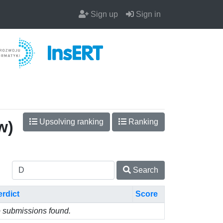
Sign up
Sign in
Upsolving ranking
Ranking
w)
Search
erdict
Score
 submissions found.