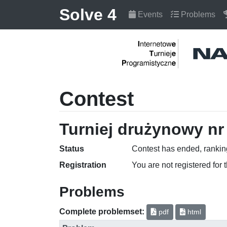
Solve 4
Events
Problems
Contest
Turniej drużynowy nr 
Status
Contest has ended, ranking
Registration
You are not registered for 
Problems
Complete problemset:
pdf
html