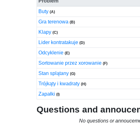
Problem
Buty
(A)
Gra terenowa
(B)
Klapy
(C)
Lider kontratakuje
(D)
Odcyklenie
(E)
Sortowanie przez xorowanie
(F)
Stan splątany
(G)
Trójkąty i kwadraty
(H)
Zapałki
(I)
Questions and annouce
No questions or annouceme