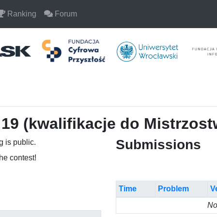
Ranking
Forum
19 (kwalifikacje do Mistrzost
Submissions
 is public.
the contest!
Time
Problem
V
No