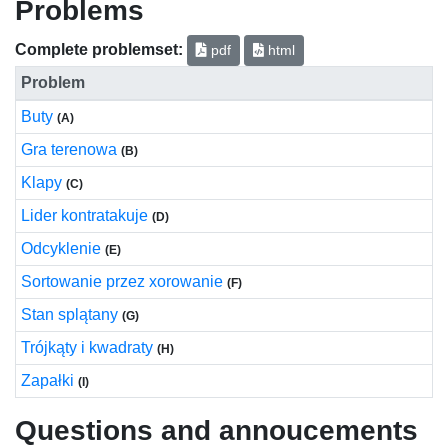
Problems
Complete problemset:
pdf
html
Problem
Buty
(A)
Gra terenowa
(B)
Klapy
(C)
Lider kontratakuje
(D)
Odcyklenie
(E)
Sortowanie przez xorowanie
(F)
Stan splątany
(G)
Trójkąty i kwadraty
(H)
Zapałki
(I)
Questions and annoucements