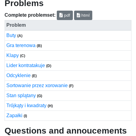
Problems
Complete problemset:
pdf
html
Problem
Buty
(A)
Gra terenowa
(B)
Klapy
(C)
Lider kontratakuje
(D)
Odcyklenie
(E)
Sortowanie przez xorowanie
(F)
Stan splątany
(G)
Trójkąty i kwadraty
(H)
Zapałki
(I)
Questions and annoucements