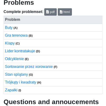
Problems
Complete problemset:
pdf
html
Problem
Buty
(A)
Gra terenowa
(B)
Klapy
(C)
Lider kontratakuje
(D)
Odcyklenie
(E)
Sortowanie przez xorowanie
(F)
Stan splątany
(G)
Trójkąty i kwadraty
(H)
Zapałki
(I)
Questions and annoucements