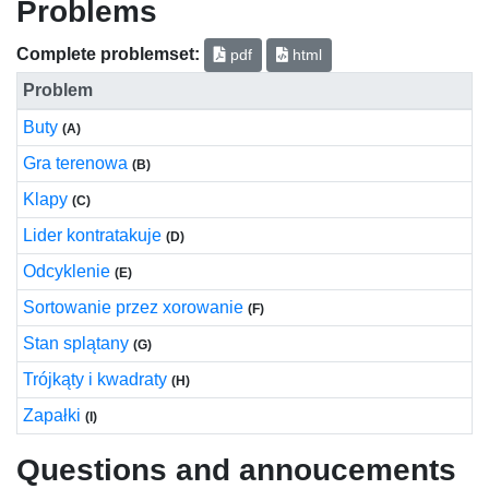
Problems
Complete problemset:
pdf
html
Problem
Buty
(A)
Gra terenowa
(B)
Klapy
(C)
Lider kontratakuje
(D)
Odcyklenie
(E)
Sortowanie przez xorowanie
(F)
Stan splątany
(G)
Trójkąty i kwadraty
(H)
Zapałki
(I)
Questions and annoucements