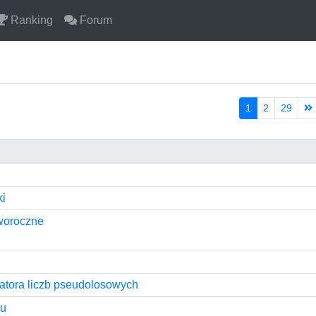
Ranking
Forum
1
2
29
i
woroczne
tora liczb pseudolosowych
ku