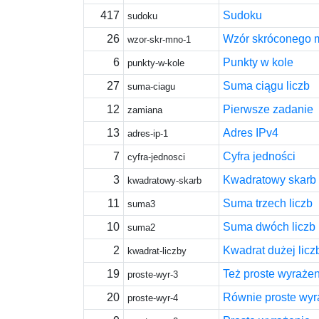
417
Sudoku
sudoku
26
Wzór skróconego 
wzor-skr-mno-1
6
Punkty w kole
punkty-w-kole
27
Suma ciągu liczb
suma-ciagu
12
Pierwsze zadanie
zamiana
13
Adres IPv4
adres-ip-1
7
Cyfra jedności
cyfra-jednosci
3
Kwadratowy skarb
kwadratowy-skarb
11
Suma trzech liczb
suma3
10
Suma dwóch liczb
suma2
2
Kwadrat dużej licz
kwadrat-liczby
19
Też proste wyrażen
proste-wyr-3
20
Równie proste wyr
proste-wyr-4