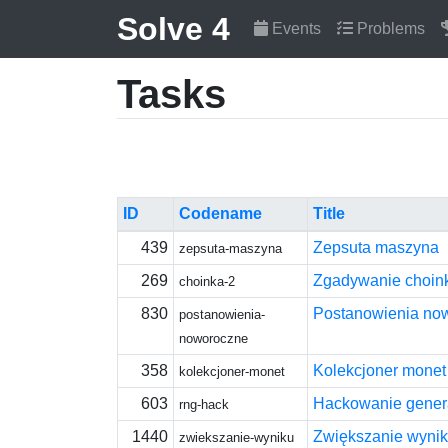
Solve 4
Events
Problems
Tasks
ID
Codename
Title
439
Zepsuta maszyna
zepsuta-maszyna
269
Zgadywanie choink
choinka-2
830
Postanowienia no
postanowienia-
noworoczne
358
Kolekcjoner monet
kolekcjoner-monet
603
Hackowanie genera
rng-hack
1440
Zwiększanie wyni
zwiekszanie-wyniku