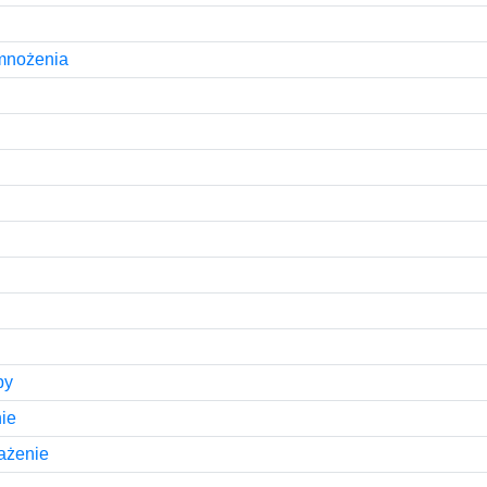
mnożenia
by
ie
ażenie