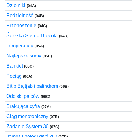
Dzielniki
(04A)
Podzielność
(04B)
Przenoszenie
(04C)
Ścieżka Sterna-Brocota
(04D)
Temperatury
(05A)
Najlepsze sumy
(05B)
Bankiet
(05C)
Pociąg
(06A)
Bitib Bajtjab i palindrom
(06B)
Odciski palców
(06C)
Brakująca cyfra
(07A)
Ciąg monotoniczny
(07B)
Zadanie System 36
(07C)
James i potęgi dwójki 2