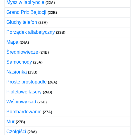
Mysz w labiryncie
(22A)
Grand Prix Bajtocji
(22B)
Głuchy telefon
(23A)
Porządek alfabetyczny
(23B)
Mapa
(24A)
Średniowiecze
(24B)
Samochody
(25A)
Nasionka
(25B)
Proste prostopadłe
(26A)
Fioletowe lasery
(26B)
Wiśniowy sad
(26C)
Bombardowanie
(27A)
Mur
(27B)
Czołgiści
(28A)