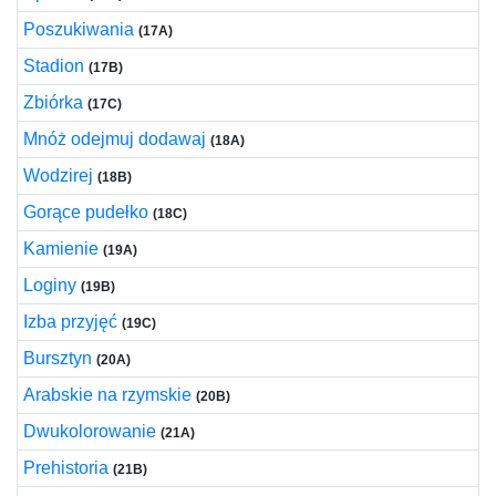
Poszukiwania
(17A)
Stadion
(17B)
Zbiórka
(17C)
Mnóż odejmuj dodawaj
(18A)
Wodzirej
(18B)
Gorące pudełko
(18C)
Kamienie
(19A)
Loginy
(19B)
Izba przyjęć
(19C)
Bursztyn
(20A)
Arabskie na rzymskie
(20B)
Dwukolorowanie
(21A)
Prehistoria
(21B)