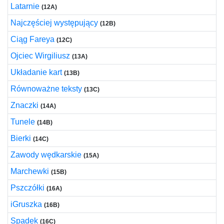
Latarnie
(12A)
Najczęściej występujący
(12B)
Ciąg Fareya
(12C)
Ojciec Wirgiliusz
(13A)
Układanie kart
(13B)
Równoważne teksty
(13C)
Znaczki
(14A)
Tunele
(14B)
Bierki
(14C)
Zawody wędkarskie
(15A)
Marchewki
(15B)
Pszczółki
(16A)
iGruszka
(16B)
Spadek
(16C)