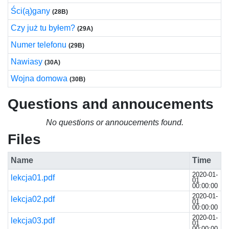
Ści(ą)gany
(28B)
Czy już tu byłem?
(29A)
Numer telefonu
(29B)
Nawiasy
(30A)
Wojna domowa
(30B)
Questions and annoucements
No questions or annoucements found.
Files
Name
Time
2020-01-
lekcja01.pdf
01
00:00:00
2020-01-
lekcja02.pdf
01
00:00:00
2020-01-
lekcja03.pdf
01
00:00:00