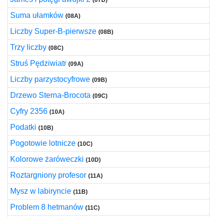
(07D)
Suma ułamków
(08A)
Liczby Super-B-pierwsze
(08B)
Trzy liczby
(08C)
Struś Pędziwiatr
(09A)
Liczby parzystocyfrowe
(09B)
Drzewo Sterna-Brocota
(09C)
Cyfry 2356
(10A)
Podatki
(10B)
Pogotowie lotnicze
(10C)
Kolorowe żaróweczki
(10D)
Roztargniony profesor
(11A)
Mysz w labiryncie
(11B)
Problem 8 hetmanów
(11C)