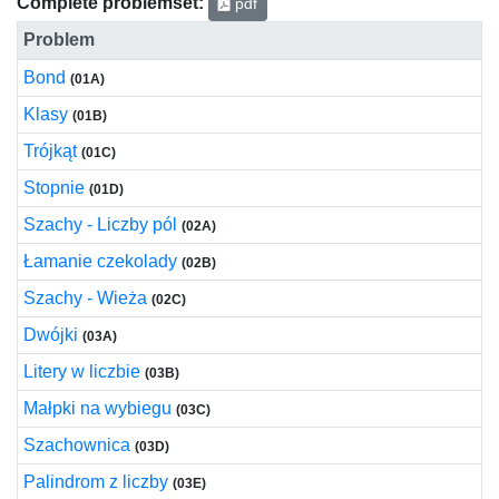
Complete problemset:
pdf
Problem
Bond
(01A)
Klasy
(01B)
Trójkąt
(01C)
Stopnie
(01D)
Szachy - Liczby pól
(02A)
Łamanie czekolady
(02B)
Szachy - Wieża
(02C)
Dwójki
(03A)
Litery w liczbie
(03B)
Małpki na wybiegu
(03C)
Szachownica
(03D)
Palindrom z liczby
(03E)