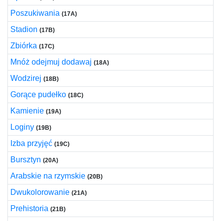
Poszukiwania
(17A)
Stadion
(17B)
Zbiórka
(17C)
Mnóż odejmuj dodawaj
(18A)
Wodzirej
(18B)
Gorące pudełko
(18C)
Kamienie
(19A)
Loginy
(19B)
Izba przyjęć
(19C)
Bursztyn
(20A)
Arabskie na rzymskie
(20B)
Dwukolorowanie
(21A)
Prehistoria
(21B)