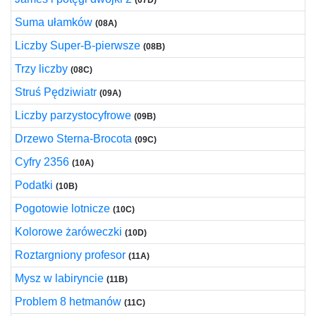
(07D)
Suma ułamków
(08A)
Liczby Super-B-pierwsze
(08B)
Trzy liczby
(08C)
Struś Pędziwiatr
(09A)
Liczby parzystocyfrowe
(09B)
Drzewo Sterna-Brocota
(09C)
Cyfry 2356
(10A)
Podatki
(10B)
Pogotowie lotnicze
(10C)
Kolorowe żaróweczki
(10D)
Roztargniony profesor
(11A)
Mysz w labiryncie
(11B)
Problem 8 hetmanów
(11C)