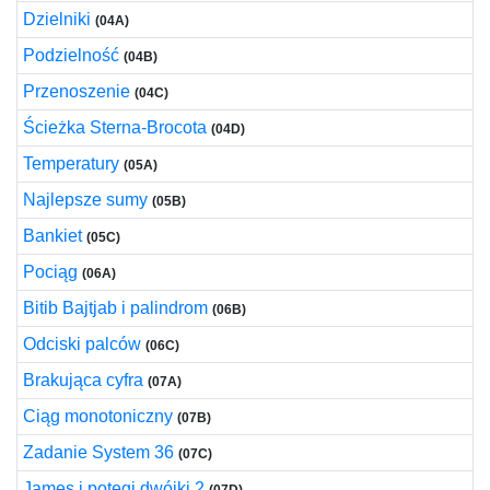
Dzielniki
(04A)
Podzielność
(04B)
Przenoszenie
(04C)
Ścieżka Sterna-Brocota
(04D)
Temperatury
(05A)
Najlepsze sumy
(05B)
Bankiet
(05C)
Pociąg
(06A)
Bitib Bajtjab i palindrom
(06B)
Odciski palców
(06C)
Brakująca cyfra
(07A)
Ciąg monotoniczny
(07B)
Zadanie System 36
(07C)
James i potęgi dwójki 2