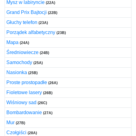
Mysz w labiryncie
(22A)
Grand Prix Bajtocji
(22B)
Głuchy telefon
(23A)
Porządek alfabetyczny
(23B)
Mapa
(24A)
Średniowiecze
(24B)
Samochody
(25A)
Nasionka
(25B)
Proste prostopadłe
(26A)
Fioletowe lasery
(26B)
Wiśniowy sad
(26C)
Bombardowanie
(27A)
Mur
(27B)
Czołgiści
(28A)