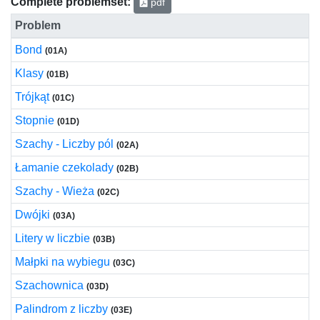
Complete problemset:
pdf
Problem
Bond
(01A)
Klasy
(01B)
Trójkąt
(01C)
Stopnie
(01D)
Szachy - Liczby pól
(02A)
Łamanie czekolady
(02B)
Szachy - Wieża
(02C)
Dwójki
(03A)
Litery w liczbie
(03B)
Małpki na wybiegu
(03C)
Szachownica
(03D)
Palindrom z liczby
(03E)