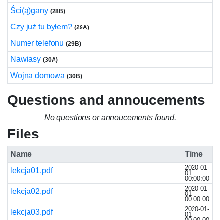
Ści(ą)gany
(28B)
Czy już tu byłem?
(29A)
Numer telefonu
(29B)
Nawiasy
(30A)
Wojna domowa
(30B)
Questions and annoucements
No questions or annoucements found.
Files
Name
Time
2020-01-
lekcja01.pdf
01
00:00:00
2020-01-
lekcja02.pdf
01
00:00:00
2020-01-
lekcja03.pdf
01
00:00:00