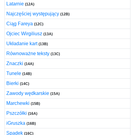
Latarnie
(12A)
Najczęściej występujący
(12B)
Ciąg Fareya
(12C)
Ojciec Wirgiliusz
(13A)
Układanie kart
(13B)
Równoważne teksty
(13C)
Znaczki
(14A)
Tunele
(14B)
Bierki
(14C)
Zawody wędkarskie
(15A)
Marchewki
(15B)
Pszczółki
(16A)
iGruszka
(16B)
Spadek
(16C)