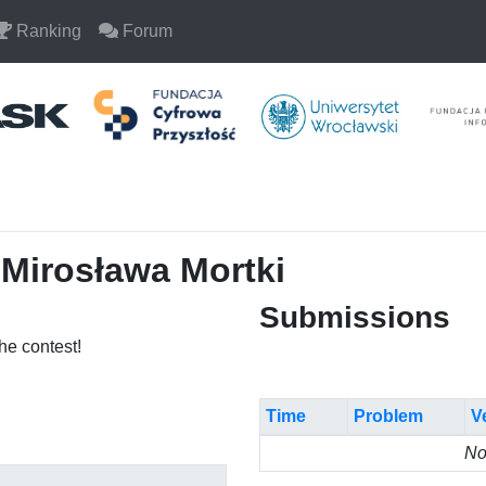
Ranking
Forum
 Mirosława Mortki
Submissions
the contest!
Time
Problem
V
No