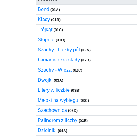
Bond
(01A)
Klasy
(01B)
Trójkąt
(01C)
Stopnie
(01D)
Szachy - Liczby pól
(02A)
Łamanie czekolady
(02B)
Szachy - Wieża
(02C)
Dwójki
(03A)
Litery w liczbie
(03B)
Małpki na wybiegu
(03C)
Szachownica
(03D)
Palindrom z liczby
(03E)
Dzielniki
(04A)