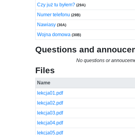
Czy już tu byłem?
(29A)
Numer telefonu
(29B)
Nawiasy
(30A)
Wojna domowa
(30B)
Questions and annouce
No questions or annouceme
Files
Name
lekcja01.pdf
lekcja02.pdf
lekcja03.pdf
lekcja04.pdf
lekcja05.pdf