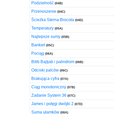
Podzielność
(04B)
Przenoszenie
(04C)
Ścieżka Sterna-Brocota
(04D)
Temperatury
(05A)
Najlepsze sumy
(05B)
Bankiet
(05C)
Pociąg
(06A)
Bitib Bajtjab i palindrom
(06B)
Odciski palców
(06C)
Brakująca cyfra
(07A)
Ciąg monotoniczny
(07B)
Zadanie System 36
(07C)
James i potęgi dwójki 2
(07D)
Suma ułamków
(08A)