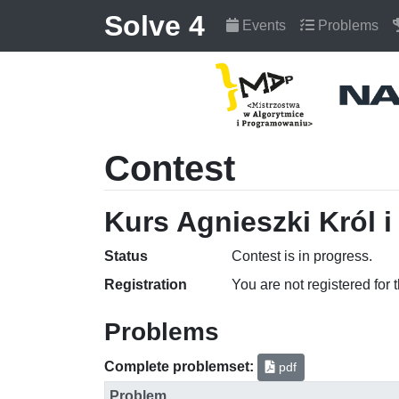
Solve 4
Events
Problems
Contest
Kurs Agnieszki Król i
Status
Contest is in progress.
Registration
You are not registered for 
Problems
Complete problemset:
pdf
Problem