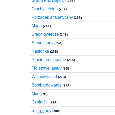
Grand Prix Bajtocji
(22B)
Głuchy telefon
(23A)
Porządek alfabetyczny
(23B)
Mapa
(24A)
Średniowiecze
(24B)
Samochody
(25A)
Nasionka
(25B)
Proste prostopadłe
(26A)
Fioletowe lasery
(26B)
Wiśniowy sad
(26C)
Bombardowanie
(27A)
Mur
(27B)
Czołgiści
(28A)
Ści(ą)gany
(28B)