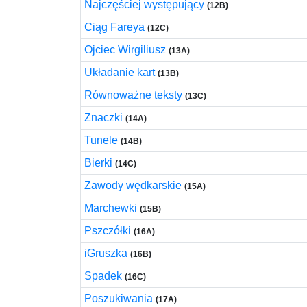
Najczęściej występujący
(12B)
Ciąg Fareya
(12C)
Ojciec Wirgiliusz
(13A)
Układanie kart
(13B)
Równoważne teksty
(13C)
Znaczki
(14A)
Tunele
(14B)
Bierki
(14C)
Zawody wędkarskie
(15A)
Marchewki
(15B)
Pszczółki
(16A)
iGruszka
(16B)
Spadek
(16C)
Poszukiwania
(17A)