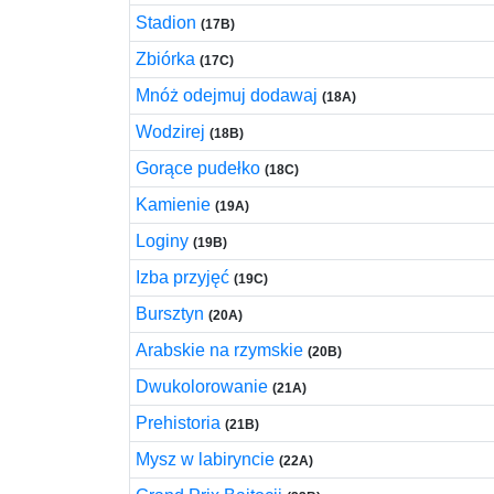
Stadion
(17B)
Zbiórka
(17C)
Mnóż odejmuj dodawaj
(18A)
Wodzirej
(18B)
Gorące pudełko
(18C)
Kamienie
(19A)
Loginy
(19B)
Izba przyjęć
(19C)
Bursztyn
(20A)
Arabskie na rzymskie
(20B)
Dwukolorowanie
(21A)
Prehistoria
(21B)
Mysz w labiryncie
(22A)