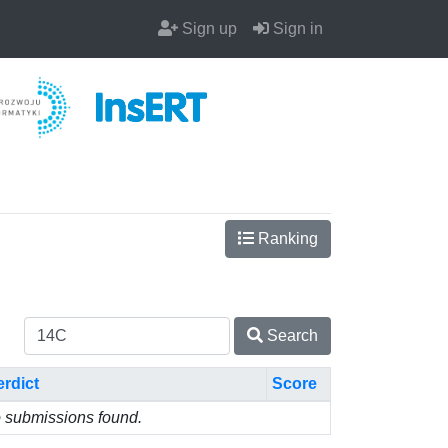
Sign up
Sign in
Ranking
Search
erdict
Score
 submissions found.