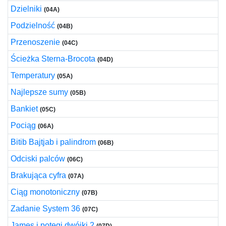
Dzielniki
(04A)
Podzielność
(04B)
Przenoszenie
(04C)
Ścieżka Sterna-Brocota
(04D)
Temperatury
(05A)
Najlepsze sumy
(05B)
Bankiet
(05C)
Pociąg
(06A)
Bitib Bajtjab i palindrom
(06B)
Odciski palców
(06C)
Brakująca cyfra
(07A)
Ciąg monotoniczny
(07B)
Zadanie System 36
(07C)
James i potęgi dwójki 2