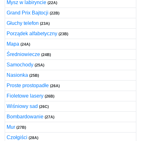
Mysz w labiryncie
(22A)
Grand Prix Bajtocji
(22B)
Głuchy telefon
(23A)
Porządek alfabetyczny
(23B)
Mapa
(24A)
Średniowiecze
(24B)
Samochody
(25A)
Nasionka
(25B)
Proste prostopadłe
(26A)
Fioletowe lasery
(26B)
Wiśniowy sad
(26C)
Bombardowanie
(27A)
Mur
(27B)
Czołgiści
(28A)