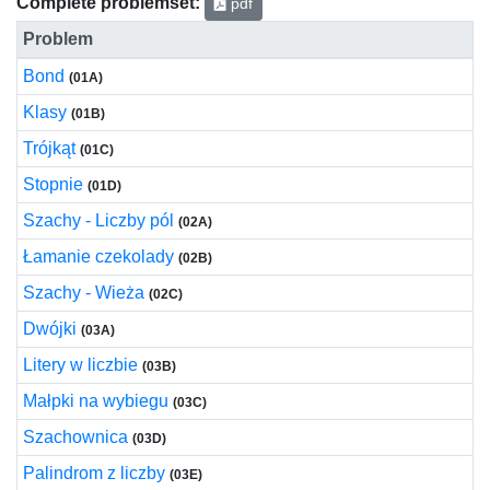
Complete problemset:
pdf
Problem
Bond
(01A)
Klasy
(01B)
Trójkąt
(01C)
Stopnie
(01D)
Szachy - Liczby pól
(02A)
Łamanie czekolady
(02B)
Szachy - Wieża
(02C)
Dwójki
(03A)
Litery w liczbie
(03B)
Małpki na wybiegu
(03C)
Szachownica
(03D)
Palindrom z liczby
(03E)