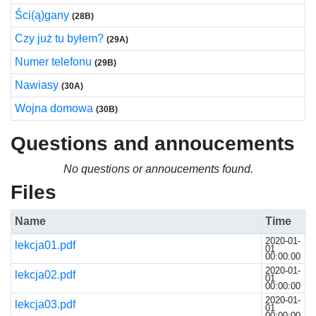
Ści(ą)gany
(28B)
Czy już tu byłem?
(29A)
Numer telefonu
(29B)
Nawiasy
(30A)
Wojna domowa
(30B)
Questions and annoucements
No questions or annoucements found.
Files
Name
Time
2020-01-
lekcja01.pdf
01
00:00:00
2020-01-
lekcja02.pdf
01
00:00:00
2020-01-
lekcja03.pdf
01
00:00:00