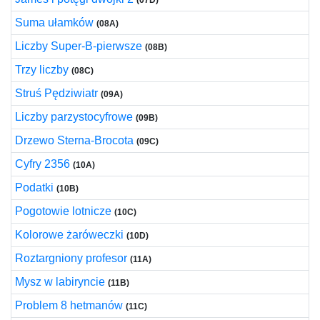
(07D)
Suma ułamków
(08A)
Liczby Super-B-pierwsze
(08B)
Trzy liczby
(08C)
Struś Pędziwiatr
(09A)
Liczby parzystocyfrowe
(09B)
Drzewo Sterna-Brocota
(09C)
Cyfry 2356
(10A)
Podatki
(10B)
Pogotowie lotnicze
(10C)
Kolorowe żaróweczki
(10D)
Roztargniony profesor
(11A)
Mysz w labiryncie
(11B)
Problem 8 hetmanów
(11C)