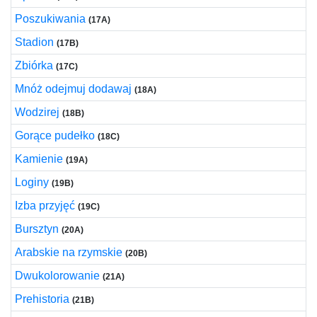
Poszukiwania
(17A)
Stadion
(17B)
Zbiórka
(17C)
Mnóż odejmuj dodawaj
(18A)
Wodzirej
(18B)
Gorące pudełko
(18C)
Kamienie
(19A)
Loginy
(19B)
Izba przyjęć
(19C)
Bursztyn
(20A)
Arabskie na rzymskie
(20B)
Dwukolorowanie
(21A)
Prehistoria
(21B)