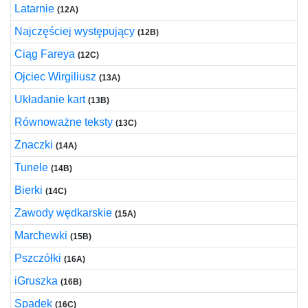
Latarnie
(12A)
Najczęściej występujący
(12B)
Ciąg Fareya
(12C)
Ojciec Wirgiliusz
(13A)
Układanie kart
(13B)
Równoważne teksty
(13C)
Znaczki
(14A)
Tunele
(14B)
Bierki
(14C)
Zawody wędkarskie
(15A)
Marchewki
(15B)
Pszczółki
(16A)
iGruszka
(16B)
Spadek
(16C)