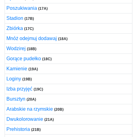
Poszukiwania
(17A)
Stadion
(17B)
Zbiórka
(17C)
Mnóż odejmuj dodawaj
(18A)
Wodzirej
(18B)
Gorące pudełko
(18C)
Kamienie
(19A)
Loginy
(19B)
Izba przyjęć
(19C)
Bursztyn
(20A)
Arabskie na rzymskie
(20B)
Dwukolorowanie
(21A)
Prehistoria
(21B)