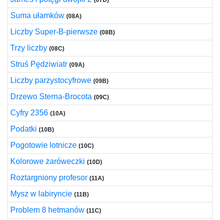
(07D)
Suma ułamków
(08A)
Liczby Super-B-pierwsze
(08B)
Trzy liczby
(08C)
Struś Pędziwiatr
(09A)
Liczby parzystocyfrowe
(09B)
Drzewo Sterna-Brocota
(09C)
Cyfry 2356
(10A)
Podatki
(10B)
Pogotowie lotnicze
(10C)
Kolorowe żaróweczki
(10D)
Roztargniony profesor
(11A)
Mysz w labiryncie
(11B)
Problem 8 hetmanów
(11C)