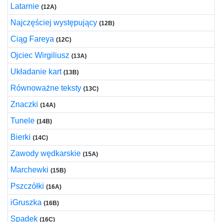
Latarnie
(12A)
Najczęściej występujący
(12B)
Ciąg Fareya
(12C)
Ojciec Wirgiliusz
(13A)
Układanie kart
(13B)
Równoważne teksty
(13C)
Znaczki
(14A)
Tunele
(14B)
Bierki
(14C)
Zawody wędkarskie
(15A)
Marchewki
(15B)
Pszczółki
(16A)
iGruszka
(16B)
Spadek
(16C)