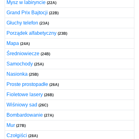
Mysz w labiryncie
(22A)
Grand Prix Bajtocji
(22B)
Głuchy telefon
(23A)
Porządek alfabetyczny
(23B)
Mapa
(24A)
Średniowiecze
(24B)
Samochody
(25A)
Nasionka
(25B)
Proste prostopadłe
(26A)
Fioletowe lasery
(26B)
Wiśniowy sad
(26C)
Bombardowanie
(27A)
Mur
(27B)
Czołgiści
(28A)