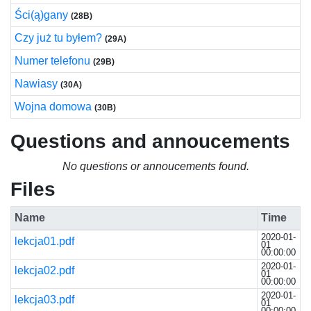
Ści(ą)gany
(28B)
Czy już tu byłem?
(29A)
Numer telefonu
(29B)
Nawiasy
(30A)
Wojna domowa
(30B)
Questions and annoucements
No questions or annoucements found.
Files
Name
Time
2020-01-
lekcja01.pdf
01
00:00:00
2020-01-
lekcja02.pdf
01
00:00:00
2020-01-
lekcja03.pdf
01
00:00:00