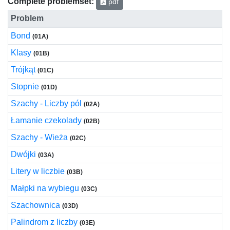
Complete problemset:
pdf
Problem
Bond
(01A)
Klasy
(01B)
Trójkąt
(01C)
Stopnie
(01D)
Szachy - Liczby pól
(02A)
Łamanie czekolady
(02B)
Szachy - Wieża
(02C)
Dwójki
(03A)
Litery w liczbie
(03B)
Małpki na wybiegu
(03C)
Szachownica
(03D)
Palindrom z liczby
(03E)