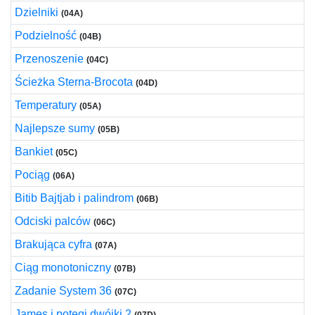
Dzielniki
(04A)
Podzielność
(04B)
Przenoszenie
(04C)
Ścieżka Sterna-Brocota
(04D)
Temperatury
(05A)
Najlepsze sumy
(05B)
Bankiet
(05C)
Pociąg
(06A)
Bitib Bajtjab i palindrom
(06B)
Odciski palców
(06C)
Brakująca cyfra
(07A)
Ciąg monotoniczny
(07B)
Zadanie System 36
(07C)
James i potęgi dwójki 2